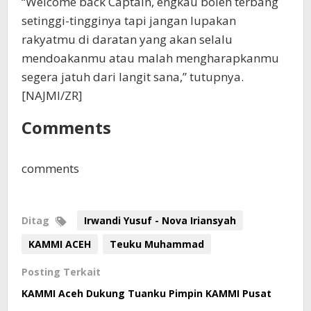
“Welcome back Captain, engkau boleh terbang
setinggi-tingginya tapi jangan lupakan
rakyatmu di daratan yang akan selalu
mendoakanmu atau malah mengharapkanmu
segera jatuh dari langit sana,” tutupnya.
[NAJMI/ZR]
Comments
comments
Ditag
Irwandi Yusuf - Nova Iriansyah
KAMMI ACEH
Teuku Muhammad
Posting Terkait
KAMMI Aceh Dukung Tuanku Pimpin KAMMI Pusat