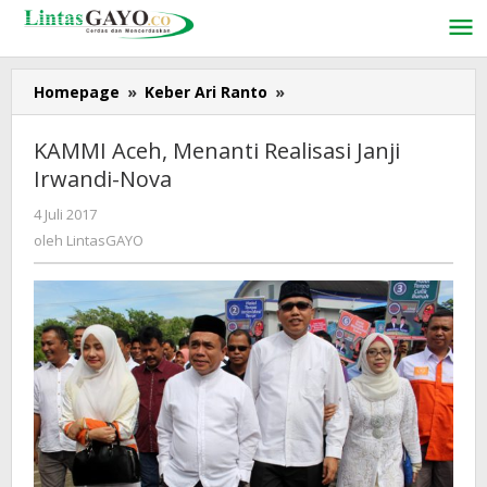
Lewati
ke
konten
Homepage
»
Keber Ari Ranto
»
KAMMI
Aceh,
Menanti
KAMMI Aceh, Menanti Realisasi Janji
Realisasi
Irwandi-Nova
Janji
Irwandi-
4 Juli 2017
oleh
Nova
LintasGAYO
oleh
LintasGAYO