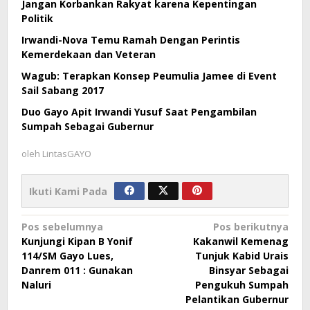
Jangan Korbankan Rakyat karena Kepentingan
Politik
Irwandi-Nova Temu Ramah Dengan Perintis
Kemerdekaan dan Veteran
Wagub: Terapkan Konsep Peumulia Jamee di Event
Sail Sabang 2017
Duo Gayo Apit Irwandi Yusuf Saat Pengambilan
Sumpah Sebagai Gubernur
oleh
LintasGAYO
Ikuti Kami Pada
Navigasi
Pos sebelumnya
Pos berikutnya
Kunjungi Kipan B Yonif
Kakanwil Kemenag
pos
114/SM Gayo Lues,
Tunjuk Kabid Urais
Danrem 011 : Gunakan
Binsyar Sebagai
Naluri
Pengukuh Sumpah
Pelantikan Gubernur