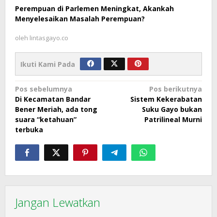
Perempuan di Parlemen Meningkat, Akankah
Menyelesaikan Masalah Perempuan?
oleh
lintasgayo.co
Ikuti Kami Pada
Navigasi
Pos sebelumnya
Pos berikutnya
Di Kecamatan Bandar
Sistem Kekerabatan
pos
Bener Meriah, ada tong
Suku Gayo bukan
suara “ketahuan”
Patrilineal Murni
terbuka
Jangan Lewatkan