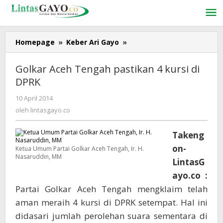
Lewati
ke
konten
Homepage
»
Keber Ari Gayo
»
Golkar
Aceh
Tengah
Golkar Aceh Tengah pastikan 4 kursi di
pastikan
DPRK
4
kursi
10 April 2014
oleh
di
lintasgayo.co
oleh
lintasgayo.co
DPRK
Takeng
on-
Ketua Umum Partai Golkar Aceh Tengah, Ir. H.
Nasaruddin, MM
LintasG
ayo.co :
Partai Golkar Aceh Tengah mengklaim telah
aman meraih 4 kursi di DPRK setempat. Hal ini
didasari jumlah perolehan suara sementara di