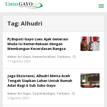
Lewati
ke
konten
Tag:
Alhudri
Pj Bupati Gayo Lues Ajak Generasi
Muda Isi Kemerdekaan dengan
Membangun Kecerdasan Bangsa
Keber Ari Gayo
,
Pemerintahan
,
Terbaru
17 Agustus 2023
oleh
lintasgayo.co
Jaga Eksistensi, Alhudri Minta Aceh
Tengah Siapkan Lahan Untuk Rumah
Adat Bagi 6 Sub Suku Gayo
Keber Ari Gayo
,
Sosial Budaya
,
Terbaru
5 Agustus 2023
oleh
lintasgayo.co