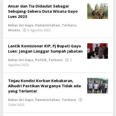
Ansar dan Tia Didaulat Sebagai
Sebujang-Seberu Duta Wisata Gayo
Lues 2023
Keber Ari Gayo
,
Pemerintahan
,
Terbaru
,
Wisata
5 Agustus 2023
oleh
lintasgayo.co
Lantik Komisioner KIP, Pj Bupati Gayo
Lues: Jangan Langgar Sumpah Jabatan
Keber Ari Gayo
,
Politik
,
Terbaru
3
Agustus 2023
oleh
lintasgayo.co
Tinjau Kondisi Korban Kebakaran,
Alhudri Pastikan Warganya Tidak ada
yang Terlantar
Keber Ari Gayo
,
Pemerintahan
,
Terbaru
3 Mei 2023
oleh
lintasgayo.co