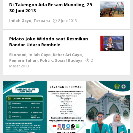
Di Takengon Ada Resam Munoling, 29-
30 Juni 2013
Inilah Gayo
,
Terbaru
8 Juni 2013
oleh
lintasgayo.co
Pidato Joko Widodo saat Resmikan
Bandar Udara Rembele
Ekonomi
,
Inilah Gayo
,
Keber Ari Gayo
,
Pemerintahan
,
Politik
,
Sosial Budaya
2
Maret 2013
oleh
lintasgayo.co