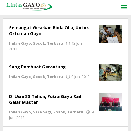
Lewati
ke
konten
Semangat Gesekan Biola Olla, Untuk
Ortu dan Gayo
Inilah Gayo
,
Sosok
,
Terbaru
13 Juni
2013
oleh
lintasgayo.co
Sang Pembuat Gerantung
Inilah Gayo
,
Sosok
,
Terbaru
9 Juni 2013
oleh
lintasgayo.co
Di Usia 83 Tahun, Putra Gayo Raih
Gelar Master
Inilah Gayo
,
Sara Sagi
,
Sosok
,
Terbaru
9
Juni 2013
oleh
lintasgayo.co