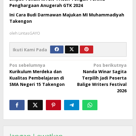
Penghargaan Anugerah GTK 2024
Ini Cara Budi Darmawan Majukan MI Muhammadiyah
Takengon
oleh
LintasGAYO
Ikuti Kami Pada
Navigasi
Pos sebelumnya
Pos berikutnya
Kurikulum Merdeka dan
Nanda Winar Sagita
pos
Kualitas Pembelajaran di
Terpilih Jadi Peserta
SMA Negeri 15 Takengon
Balige Writers Festival
2026