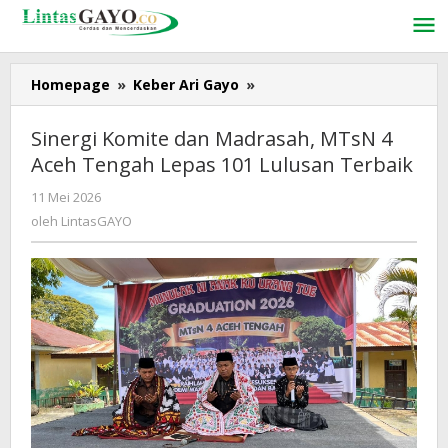
Lewati
ke
konten
Homepage
»
Keber Ari Gayo
»
Sinergi
Komite
dan
Sinergi Komite dan Madrasah, MTsN 4
Madrasah,
Aceh Tengah Lepas 101 Lulusan Terbaik
MTsN
4
11 Mei 2026
oleh
Aceh
LintasGAYO
oleh
LintasGAYO
Tengah
Lepas
101
Lulusan
Terbaik