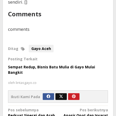
sendiri. []
Comments
comments
Ditag
Gayo Aceh
Posting Terkait
Sempat Redup, Bisnis Batu Mulia di Gayo Mulai
Bangkit
oleh
lintasgayo.co
Ikuti Kami Pada
Navigasi
Pos sebelumnya
Pos berikutnya
Perkuat Sinergi dan Arah
Anasir Opat dan Isyarat