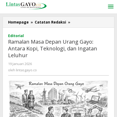
Lewati
ke
konten
Homepage
»
Catatan Redaksi
»
Ramalan
Masa
Depan
Editorial
Urang
Ramalan Masa Depan Urang Gayo:
Gayo:
Antara Kopi, Teknologi, dan Ingatan
Antara
Leluhur
Kopi,
Teknologi,
19 Januari 2026
oleh
dan
lintasgayo.co
oleh
lintasgayo.co
Ingatan
Leluhur