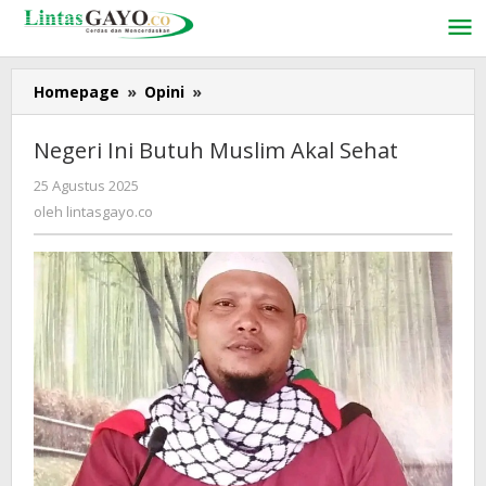
Lewati
ke
konten
Homepage
»
Opini
»
Negeri
Ini
Butuh
Negeri Ini Butuh Muslim Akal Sehat
Muslim
Akal
25 Agustus 2025
oleh
Sehat
lintasgayo.co
oleh
lintasgayo.co