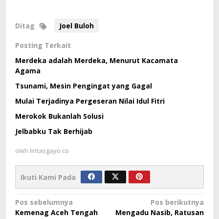
Ditag
Joel Buloh
Posting Terkait
Merdeka adalah Merdeka, Menurut Kacamata
Agama
Tsunami, Mesin Pengingat yang Gagal
Mulai Terjadinya Pergeseran Nilai Idul Fitri
Merokok Bukanlah Solusi
Jelbabku Tak Berhijab
oleh
lintasgayo.co
Ikuti Kami Pada
Navigasi
Pos sebelumnya
Pos berikutnya
Kemenag Aceh Tengah
Mengadu Nasib, Ratusan
pos