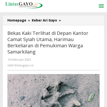
Lewati
ke
konten
Homepage
»
Keber Ari Gayo
»
Bekas
Kaki
Terlihat
Bekas Kaki Terlihat di Depan Kantor
di
Camat Syiah Utama, Harimau
Depan
Berkeliaran di Pemukiman Warga
Kantor
Camat
Samarkilang
Syiah
14 Februari 2023
oleh
Utama,
lintasgayo.co
oleh
lintasgayo.co
Harimau
Berkeliaran
di
Pemukiman
Warga
Samarkilang