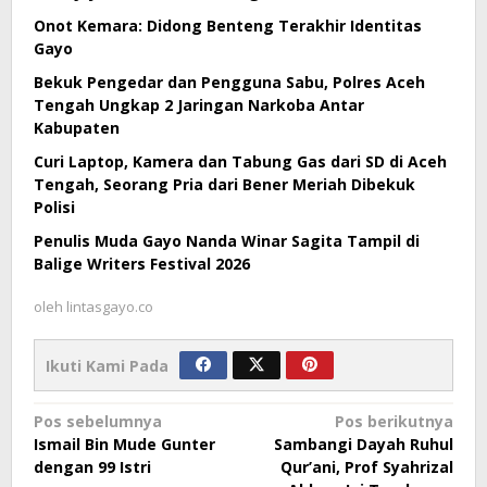
Onot Kemara: Didong Benteng Terakhir Identitas
Gayo
Bekuk Pengedar dan Pengguna Sabu, Polres Aceh
Tengah Ungkap 2 Jaringan Narkoba Antar
Kabupaten
Curi Laptop, Kamera dan Tabung Gas dari SD di Aceh
Tengah, Seorang Pria dari Bener Meriah Dibekuk
Polisi
Penulis Muda Gayo Nanda Winar Sagita Tampil di
Balige Writers Festival 2026
oleh
lintasgayo.co
Ikuti Kami Pada
Navigasi
Pos sebelumnya
Pos berikutnya
Ismail Bin Mude Gunter
Sambangi Dayah Ruhul
pos
dengan 99 Istri
Qur’ani, Prof Syahrizal