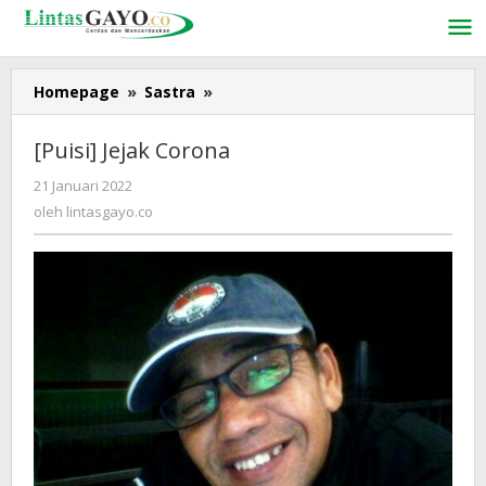
Lewati
ke
konten
Homepage
»
Sastra
»
[Puisi]
Jejak
Corona
[Puisi] Jejak Corona
21 Januari 2022
oleh
lintasgayo.co
oleh
lintasgayo.co