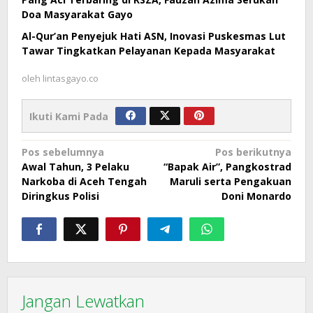
Doa Masyarakat Gayo
Al-Qur’an Penyejuk Hati ASN, Inovasi Puskesmas Lut
Tawar Tingkatkan Pelayanan Kepada Masyarakat
oleh
lintasgayo.co
Ikuti Kami Pada
Navigasi
Pos sebelumnya
Pos berikutnya
Awal Tahun, 3 Pelaku
“Bapak Air”, Pangkostrad
pos
Narkoba di Aceh Tengah
Maruli serta Pengakuan
Diringkus Polisi
Doni Monardo
Jangan Lewatkan