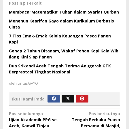
Posting Terkait
Membaca ‘Matematika’ Tuhan dalam Syariat Qurban
Menenun Kearifan Gayo dalam Kurikulum Berbasis
Cinta
7 Tips Emak-Emak Kelola Keuangan Pasca Panen
Kopi
Genap 2 Tahun Ditanam, Wakaf Pohon Kopi Kala Wih
Ilang Kini Siap Panen
Dua Srikandi Aceh Tengah Terima Anugerah GTK
Berprestasi Tingkat Nasional
oleh
LintasGAYO
Ikuti Kami Pada
Navigasi
Pos sebelumnya
Pos berikutnya
Ujian Akademik PPG se-
Tengah Berbuka Puasa
pos
Aceh, Kanwil Tinjau
Bersama di Masjid,