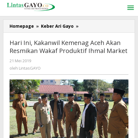
Lewati
ke
konten
Homepage
»
Keber Ari Gayo
»
Hari
Ini,
Kakanwil
Hari Ini, Kakanwil Kemenag Aceh Akan
Kemenag
Resmikan Wakaf Produktif Ihmal Market
Aceh
Akan
21 Mei 2019
oleh
Resmikan
LintasGAYO
oleh
LintasGAYO
Wakaf
Produktif
Ihmal
Market