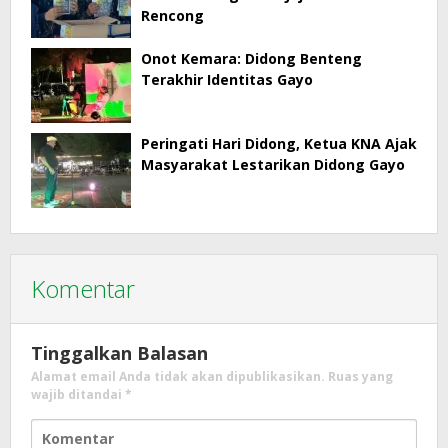
Rencong
Onot Kemara: Didong Benteng
Terakhir Identitas Gayo
Peringati Hari Didong, Ketua KNA Ajak
Masyarakat Lestarikan Didong Gayo
Komentar
Tinggalkan Balasan
Alamat email Anda tidak akan dipublikasikan.
Ruas yang
wajib ditandai
*