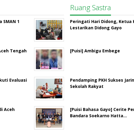
Ruang Sastra
la SMAN 1
Peringati Hari Didong, Ketu
Lestarikan Didong Gayo
 Aceh Tengah
[Puisi] Ambigu Embege
uti Evaluasi
Pendamping PKH Sukses Jari
Sekolah Rakyat
di Aceh
[Puisi Bahasa Gayo] Cerite P
Bandara Soekarno Hatta…