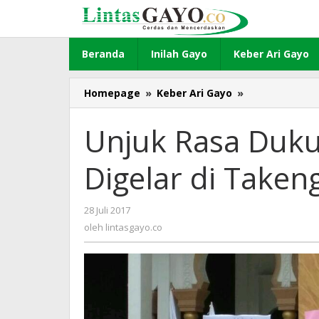
Lewati
ke
konten
Beranda
Inilah Gayo
Keber Ari Gayo
Homepage
»
Keber Ari Gayo
»
Unjuk
Rasa
Dukung
Unjuk Rasa Duku
Rakyat
Palestina
Digelar di Taken
Digelar
di
Takengon
28 Juli 2017
oleh
lintasgayo.co
oleh
lintasgayo.co