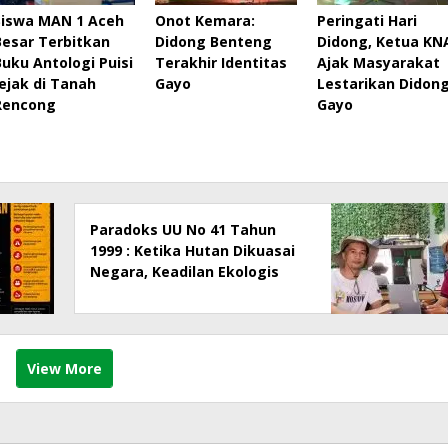
Siswa MAN 1 Aceh
Onot Kemara:
Peringati Hari
Besar Terbitkan
Didong Benteng
Didong, Ketua KN
Buku Antologi Puisi
Terakhir Identitas
Ajak Masyarakat
Jejak di Tanah
Gayo
Lestarikan Didon
Rencong
Gayo
Paradoks UU No 41 Tahun
1999 : Ketika Hutan Dikuasai
Negara, Keadilan Ekologis
dan Hak Masyarakat Menjadi
Korban
View More