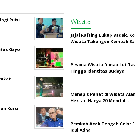
Wisata
ogi Puisi
Jajal Rafting Lukup Badak, K
Wisata Takengon Kembali B
itas Gayo
Pesona Wisata Danau Lut Taw
Hingga Identitas Budaya
rakat
Menepis Penat di Wisata Ala
Hektar, Hanya 20 Menit d…
an Kursi
Pemkab Aceh Tengah Gelar E
Idul Adha