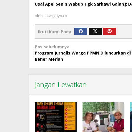
Usai Apel Senin Wabup Tgk Sarkawi Galang D
oleh
lintasgayo.co
Ikuti Kami Pada
Navigasi
Pos sebelumnya
Program Jurnalis Warga PPMN Diluncurkan di
pos
Bener Meriah
Jangan Lewatkan