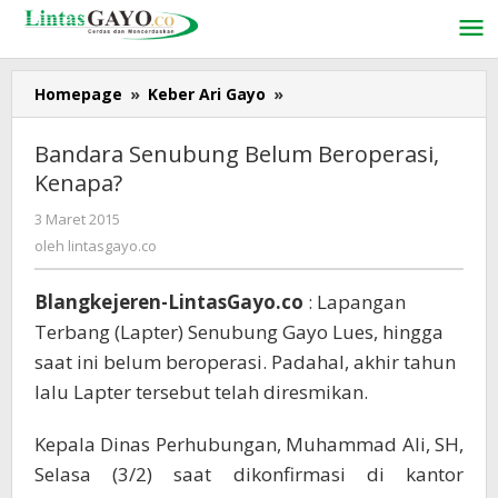
Lewati
ke
konten
Homepage
»
Keber Ari Gayo
»
Bandara
Senubung
Belum
Bandara Senubung Belum Beroperasi,
Beroperasi,
Kenapa?
Kenapa?
3 Maret 2015
oleh
lintasgayo.co
oleh
lintasgayo.co
Blangkejeren-LintasGayo.co
: Lapangan
Terbang (Lapter) Senubung Gayo Lues, hingga
saat ini belum beroperasi. Padahal, akhir tahun
lalu Lapter tersebut telah diresmikan.
Kepala Dinas Perhubungan, Muhammad Ali, SH,
Selasa (3/2) saat dikonfirmasi di kantor