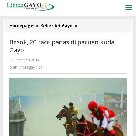
Lewati
ke
konten
Homepage
»
Keber Ari Gayo
»
Besok,
20
race
Besok, 20 race panas di pacuan kuda
panas
Gayo
di
pacuan
21 Februari 2014
oleh
kuda
lintasgayo.co
oleh
lintasgayo.co
Gayo