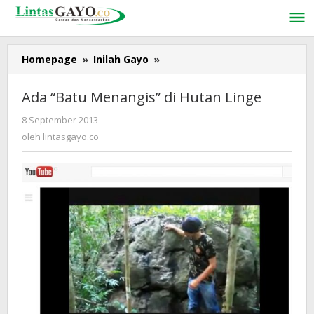
Lewati
ke
konten
Homepage
»
Inilah Gayo
»
Ada
"Batu
Menangis"
Ada “Batu Menangis” di Hutan Linge
di
Hutan
8 September 2013
oleh
Linge
lintasgayo.co
oleh
lintasgayo.co