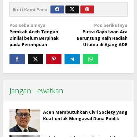
Ikuti Kami Pada
Navigasi
Pos sebelumnya
Pos berikutnya
Pemkab Aceh Tengah
Putra Gayo Iwan Ara
pos
Dinilai belum Berpihak
Beruntung Raih Hadiah
pada Perempuan
Utama di Ajang ADB
Jangan Lewatkan
Aceh Membutuhkan Civil Society yang
Kuat untuk Mengawal Dana Publik