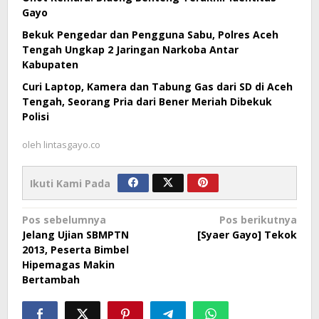
Gayo
Bekuk Pengedar dan Pengguna Sabu, Polres Aceh
Tengah Ungkap 2 Jaringan Narkoba Antar
Kabupaten
Curi Laptop, Kamera dan Tabung Gas dari SD di Aceh
Tengah, Seorang Pria dari Bener Meriah Dibekuk
Polisi
oleh
lintasgayo.co
Ikuti Kami Pada
Navigasi
Pos sebelumnya
Pos berikutnya
Jelang Ujian SBMPTN
[Syaer Gayo] Tekok
pos
2013, Peserta Bimbel
Hipemagas Makin
Bertambah