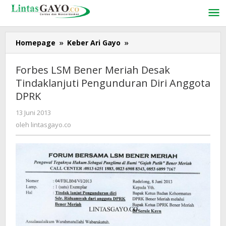
Lewati
ke
konten
Homepage
»
Keber Ari Gayo
»
Forbes
LSM
Bener
Forbes LSM Bener Meriah Desak
Meriah
Tindaklanjuti Pengunduran Diri Anggota
Desak
DPRK
Tindaklanjuti
Pengunduran
13 Juni 2013
oleh
Diri
lintasgayo.co
oleh
lintasgayo.co
Anggota
DPRK