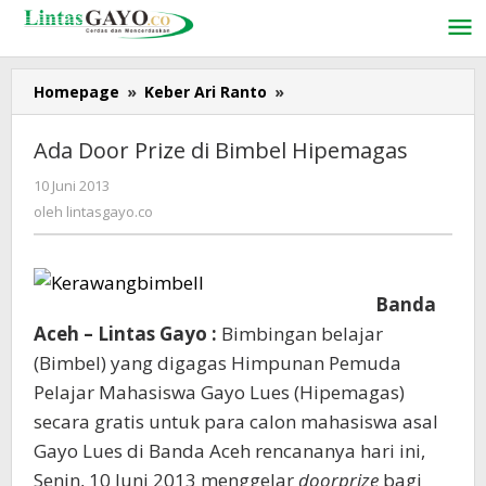
Lewati
ke
konten
Homepage
»
Keber Ari Ranto
»
Ada
Door
Prize
Ada Door Prize di Bimbel Hipemagas
di
Bimbel
10 Juni 2013
oleh
Hipemagas
lintasgayo.co
oleh
lintasgayo.co
Banda
Aceh – Lintas Gayo :
Bimbingan belajar
(Bimbel) yang digagas Himpunan Pemuda
Pelajar Mahasiswa Gayo Lues (Hipemagas)
secara gratis untuk para calon mahasiswa asal
Gayo Lues di Banda Aceh rencananya hari ini,
Senin, 10 Juni 2013 menggelar
doorprize
bagi