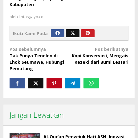
Kabupaten
oleh
lintasgayo.co
Ikuti Kami Pada
Navigasi
Pos sebelumnya
Pos berikutnya
Tak Punya Tenelen di
Kopi Konservasi, Mengais
pos
Lhok Seumawe, Hubungi
Rezeki dari Bumi Lestari
Pematang
Jangan Lewatkan
Al-Qur’an Penyejuk Hati ASN, Inovasi