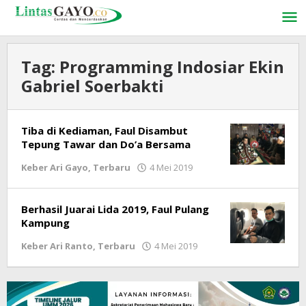
Lewati
ke
konten
Tag:
Programming Indosiar Ekin
Gabriel Soerbakti
Tiba di Kediaman, Faul Disambut
Tepung Tawar dan Do’a Bersama
Keber Ari Gayo
,
Terbaru
4 Mei 2019
oleh
LintasGAYO
Berhasil Juarai Lida 2019, Faul Pulang
Kampung
Keber Ari Ranto
,
Terbaru
4 Mei 2019
oleh
LintasGAYO