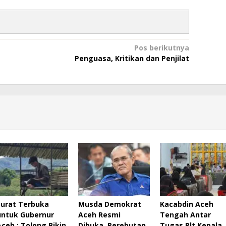
Pos berikutnya
Penguasa, Kritikan dan Penjilat
Surat Terbuka
Musda Demokrat
Kacabdin Aceh
untuk Gubernur
Aceh Resmi
Tengah Antar
Aceh : Tolong Bikin
Dibuka, Perebutan
Tugas Plt Kepala