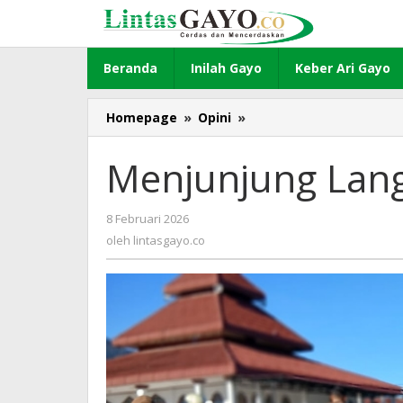
Lewati
ke
konten
Beranda
Inilah Gayo
Keber Ari Gayo
Homepage
»
Opini
»
Menjunjung
Langit
di
Menjunjung Langi
Bumi
yang
Dipijak
8 Februari 2026
oleh
lintasgayo.co
oleh
lintasgayo.co