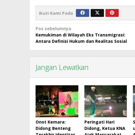
Ikuti Kami Pada
Navigasi
Pos sebelumnya
Kemukiman di Wilayah Eks Transmigrasi:
pos
Antara Definisi Hukum dan Realitas Sosial
Jangan Lewatkan
Onot Kemara:
Peringati Hari
Didong Benteng
Didong, Ketua KNA
Terakhir Identitas
Ajak Masyarakat