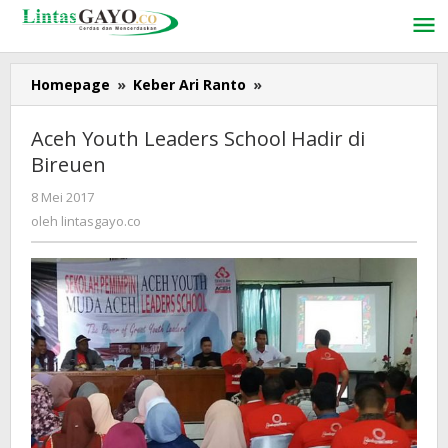
Lewati
ke
konten
Homepage
»
Keber Ari Ranto
»
Aceh
Youth
Leaders
Aceh Youth Leaders School Hadir di
School
Bireuen
Hadir
di
8 Mei 2017
oleh
Bireuen
lintasgayo.co
oleh
lintasgayo.co