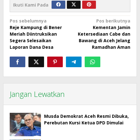
Ikuti Kami Pada
Navigasi
Pos sebelumnya
Pos berikutnya
Reje Kampung di Bener
Kementan Jamin
pos
Meriah Diintruksikan
Ketersediaan Cabe dan
Segera Selesaikan
Bawang di Aceh Jelang
Laporan Dana Desa
Ramadhan Aman
Jangan Lewatkan
Musda Demokrat Aceh Resmi Dibuka,
Perebutan Kursi Ketua DPD Dimulai