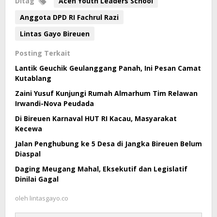
Ditag
Aceh Youth Leaders School
Anggota DPD RI Fachrul Razi
Lintas Gayo Bireuen
Posting Terkait
Lantik Geuchik Geulanggang Panah, Ini Pesan Camat
Kutablang
Zaini Yusuf Kunjungi Rumah Almarhum Tim Relawan
Irwandi-Nova Peudada
Di Bireuen Karnaval HUT RI Kacau, Masyarakat
Kecewa
Jalan Penghubung ke 5 Desa di Jangka Bireuen Belum
Diaspal
Daging Meugang Mahal, Eksekutif dan Legislatif
Dinilai Gagal
oleh
lintasgayo.co