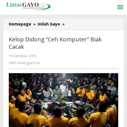
Lewati
ke
konten
Homepage
»
Inilah Gayo
»
Kelop
Didong
“Ceh
Kelop Didong “Ceh Komputer” Biak
Komputer”
Cacak
Biak
Cacak
19 Oktober 2015
oleh
lintasgayo.co
oleh
lintasgayo.co