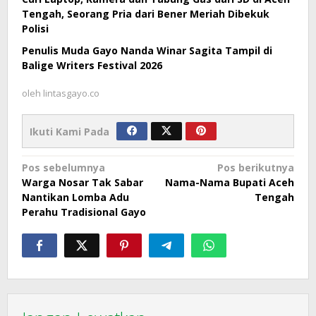
Tengah, Seorang Pria dari Bener Meriah Dibekuk
Polisi
Penulis Muda Gayo Nanda Winar Sagita Tampil di
Balige Writers Festival 2026
oleh
lintasgayo.co
Ikuti Kami Pada
Navigasi
Pos sebelumnya
Pos berikutnya
Warga Nosar Tak Sabar
Nama-Nama Bupati Aceh
pos
Nantikan Lomba Adu
Tengah
Perahu Tradisional Gayo