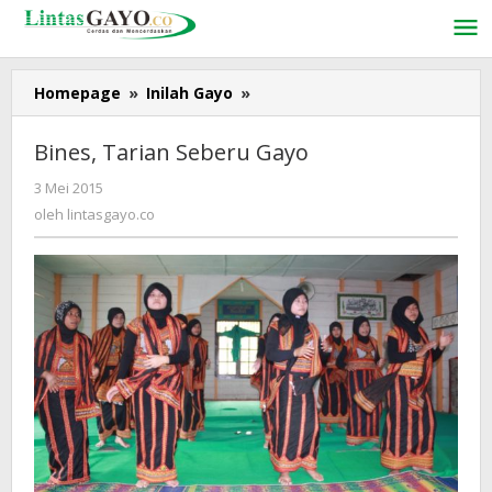
Lewati
ke
konten
Homepage
»
Inilah Gayo
»
Bines,
Tarian
Seberu
Bines, Tarian Seberu Gayo
Gayo
3 Mei 2015
oleh
lintasgayo.co
oleh
lintasgayo.co