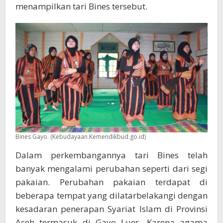
menampilkan tari Bines tersebut.
Bines Gayo. (Kebudayaan.Kemendikbud.go.id)
Dalam perkembangannya tari Bines telah
banyak mengalami perubahan seperti dari segi
pakaian. Perubahan pakaian terdapat di
beberapa tempat yang dilatarbelakangi dengan
kesadaran penerapan Syariat Islam di Provinsi
Aceh termasuk di Gayo Lues. Karena agama