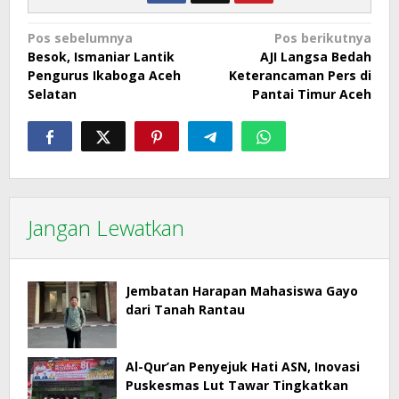
Navigasi
Pos sebelumnya
Pos berikutnya
Besok, Ismaniar Lantik
AJI Langsa Bedah
pos
Pengurus Ikaboga Aceh
Keterancaman Pers di
Selatan
Pantai Timur Aceh
Jangan Lewatkan
Jembatan Harapan Mahasiswa Gayo
dari Tanah Rantau
Al-Qur’an Penyejuk Hati ASN, Inovasi
Puskesmas Lut Tawar Tingkatkan