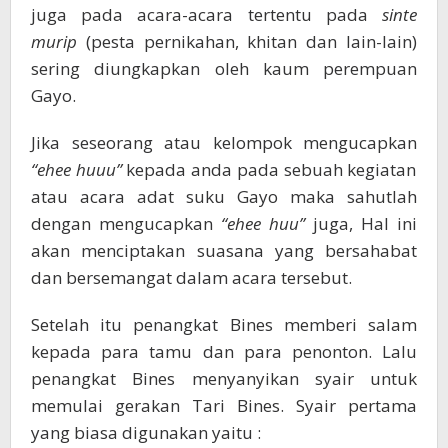
juga pada acara-acara tertentu pada
sinte
murip
(pesta pernikahan, khitan dan lain-lain)
sering diungkapkan oleh kaum perempuan
Gayo.
Jika seseorang atau kelompok mengucapkan
“ehee huuu”
kepada anda pada sebuah kegiatan
atau acara adat suku Gayo maka sahutlah
dengan mengucapkan
“ehee huu”
juga, Hal ini
akan menciptakan suasana yang bersahabat
dan bersemangat dalam acara tersebut.
Setelah itu penangkat Bines memberi salam
kepada para tamu dan para penonton. Lalu
penangkat Bines menyanyikan syair untuk
memulai gerakan Tari Bines. Syair pertama
yang biasa digunakan yaitu :