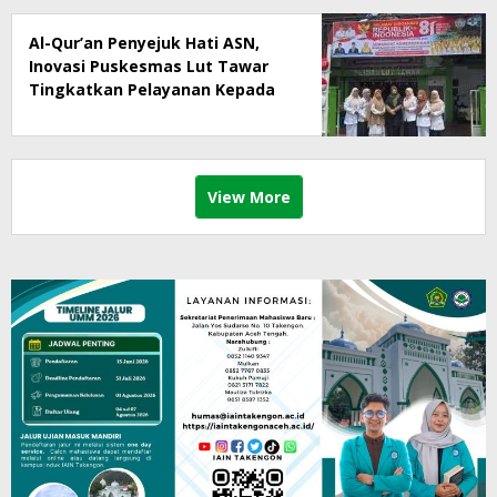
Al-Qur’an Penyejuk Hati ASN,
Inovasi Puskesmas Lut Tawar
Tingkatkan Pelayanan Kepada
Masyarakat
View More