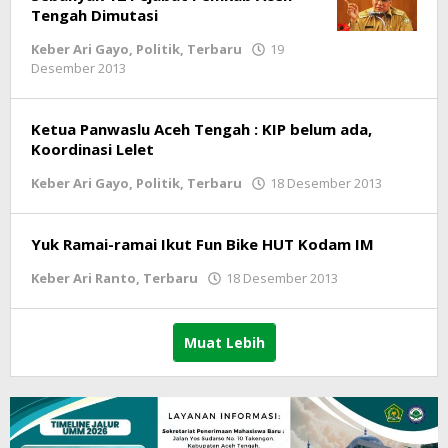
Tengah Dimutasi
Keber Ari Gayo
,
Politik
,
Terbaru
19
Desember 2013
oleh
lintasgayo.co
Ketua Panwaslu Aceh Tengah : KIP belum ada,
Koordinasi Lelet
Keber Ari Gayo
,
Politik
,
Terbaru
18 Desember 2013
oleh
lintasg
Yuk Ramai-ramai Ikut Fun Bike HUT Kodam IM
Keber Ari Ranto
,
Terbaru
18 Desember 2013
oleh
lintasgayo.co
Muat Lebih