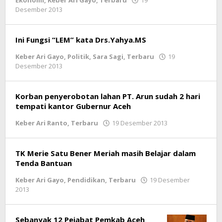
Desember 2013
oleh
lintasgayo.co
Ini Fungsi “LEM” kata Drs.Yahya.MS
Keber Ari Gayo
,
Politik
,
Sara Sagi
,
Terbaru
19
Desember 2013
oleh
lintasgayo.co
Korban penyerobotan lahan PT. Arun sudah 2 hari
tempati kantor Gubernur Aceh
Keber Ari Ranto
,
Terbaru
19 Desember 2013
oleh
lintasgayo.co
TK Merie Satu Bener Meriah masih Belajar dalam
Tenda Bantuan
Keber Ari Gayo
,
Pendidikan
,
Terbaru
19 Desember
2013
oleh
lintasgayo.co
Sebanyak 12 Pejabat Pemkab Aceh