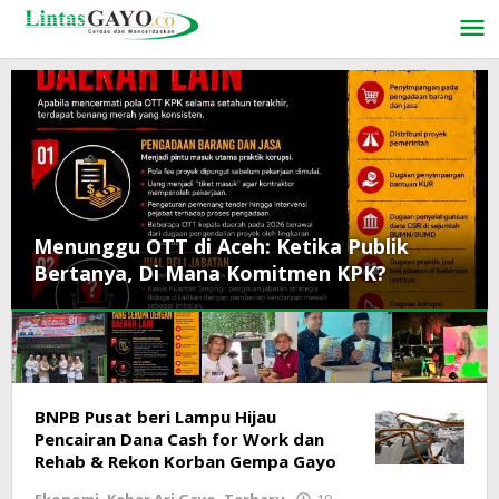
Lewati
ke
konten
Menunggu OTT di Aceh: Ketika Publik
Bertanya, Di Mana Komitmen KPK?
LINTAS
BNPB Pusat beri Lampu Hijau
Pencairan Dana Cash for Work dan
GAYO
Rehab & Rekon Korban Gempa Gayo
Ekonomi
,
Keber Ari Gayo
,
Terbaru
19