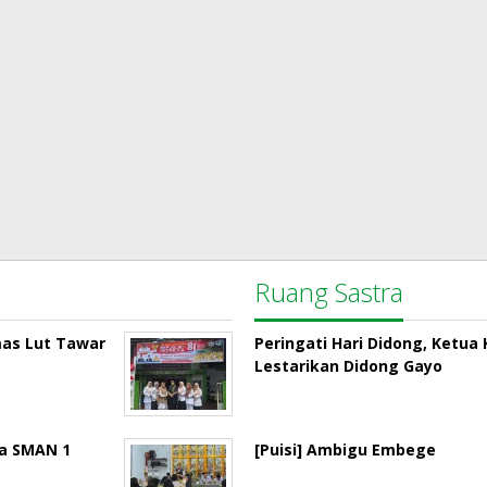
Ruang Sastra
mas Lut Tawar
Peringati Hari Didong, Ketu
Lestarikan Didong Gayo
la SMAN 1
[Puisi] Ambigu Embege