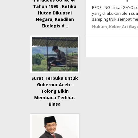
Tahun 1999 : Ketika
REDELING-LintasGAYO.co
Hutan Dikuasai
yang dilakukan oleh su
samping truk sempat 
Negara, Keadilan
Ekologis d…
Hukum
,
Keber Ari Gay
Surat Terbuka untuk
Gubernur Aceh :
Tolong Bikin
Membaca Terlihat
Biasa