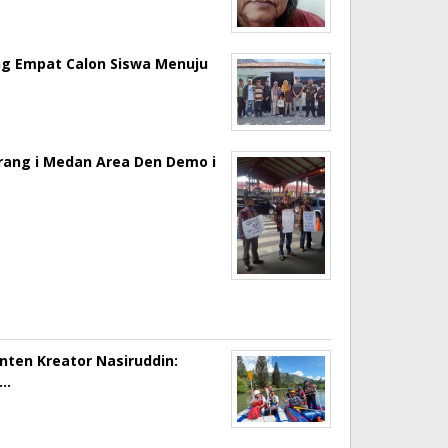
ng Empat Calon Siswa Menuju
erang i Medan Area Den Demo i
onten Kreator Nasiruddin:
a…