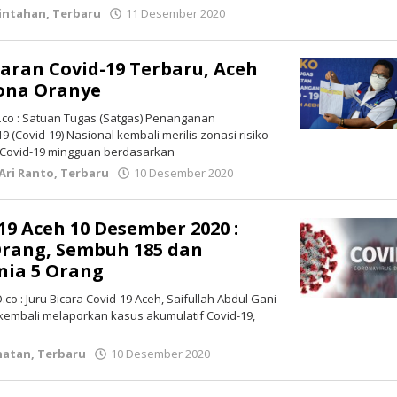
intahan
,
Terbaru
11 Desember 2020
oleh
lintasgayo.co
aran Covid-19 Terbaru, Aceh
Zona Oranye
co : Satuan Tugas (Satgas) Penanganan
 (Covid-19) Nasional kembali merilis zonasi risiko
 Covid-19 mingguan berdasarkan
Ari Ranto
,
Terbaru
10 Desember 2020
oleh
lintasgayo.co
19 Aceh 10 Desember 2020 :
Orang, Sembuh 185 dan
nia 5 Orang
o : Juru Bicara Covid-19 Aceh, Saifullah Abdul Gani
kembali melaporkan kasus akumulatif Covid-19,
hatan
,
Terbaru
10 Desember 2020
oleh
lintasgayo.co