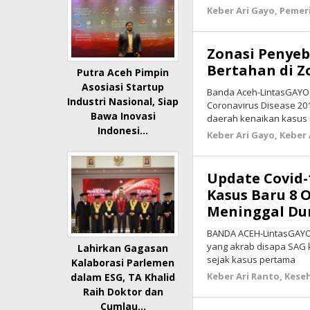
Keber Ari Gayo
,
Pemer
Zonasi Penyeb
Bertahan di 
Putra Aceh Pimpin
Asosiasi Startup
Banda Aceh-LintasGAYO.
Industri Nasional, Siap
Coronavirus Disease 2019
Bawa Inovasi
daerah kenaikan kasus
Indonesi…
Keber Ari Gayo
,
Keber 
Update Covid-
Kasus Baru 8 
Meninggal Du
BANDA ACEH-LintasGAYO.c
yang akrab disapa SAG 
Lahirkan Gagasan
sejak kasus pertama
Kalaborasi Parlemen
Keber Ari Ranto
,
Kese
dalam ESG, TA Khalid
Raih Doktor dan
Cumlau…