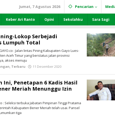
Jumat, 7 Agustus 2026
Pencarian
Medi
Keber Ari Ranto
Opini
Sekolahku
Sara Sagi
Pining-Lokop Serbejadi
s Lumpuh Total
GAYO.co : Jalan lintas Pining Kabupaten Gayo Lues-
en Aceh Timur yang berstatus jalan provinsi
nya, akses menuju
ungan
,
Terbaru
11 Desember 2020
oleh
lintasgayo.co
 Ini, Penetapan 6 Kadis Hasil
Bener Meriah Menunggu Izin
: Seleksi terbuka Jabatan Pimpinan Tinggi Pratama
merintah Kabupaten Bener Meriah telah usai. Pansel
umumkan tiga