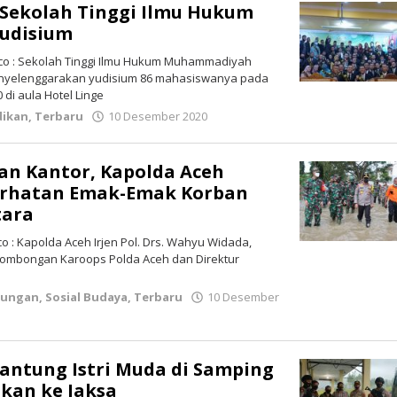
 Sekolah Tinggi Ilmu Hukum
Yudisium
o : Sekolah Tinggi Ilmu Hukum Muhammadiyah
nyelenggarakan yudisium 86 mahasiswanya pada
di aula Hotel Linge
dikan
,
Terbaru
10 Desember 2020
oleh
LintasGAYO
kan Kantor, Kapolda Aceh
rhatan Emak-Emak Korban
tara
o : Kapolda Aceh Irjen Pol. Drs. Wahyu Widada,
rombongan Karoops Polda Aceh dan Direktur
kungan
,
Sosial Budaya
,
Terbaru
10 Desember
antung Istri Muda di Samping
kan ke Jaksa