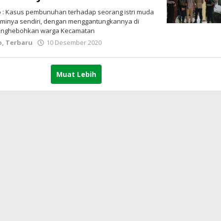
 : Kasus pembunuhan terhadap seorang istri muda
aminya sendiri, dengan menggantungkannya di
menghebohkan warga Kecamatan
o
,
Terbaru
10 Desember 2020
oleh
lintasgayo.co
Muat Lebih