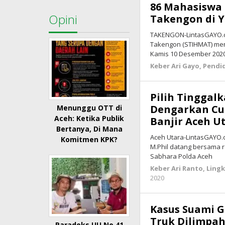
86 Mahasiswa
Opini
Takengon di 
TAKENGON-LintasGAYO.c
Takengon (STIHMAT) me
Kamis 10 Desember 2020 
Keber Ari Gayo
,
Pendi
Pilih Tinggal
Dengarkan Cu
Menunggu OTT di
Aceh: Ketika Publik
Banjir Aceh U
Bertanya, Di Mana
Aceh Utara-LintasGAYO.c
Komitmen KPK?
M.Phil datang bersama 
Sabhara Polda Aceh
Keber Ari Ranto
,
Ling
2020
oleh
lintasgayo.co
Kasus Suami G
Truk Dilimpah
Paradoks UU No 41