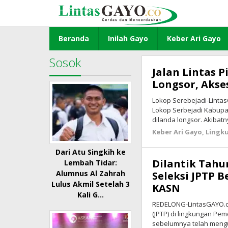
Lewati
ke
konten
Beranda
Inilah Gayo
Keber Ari Gayo
Sosok
Jalan Lintas 
Longsor, Akse
Lokop Serebejadi-Lintas
Lokop Serbejadi Kabupat
dilanda longsor. Akibat
Keber Ari Gayo
,
Lingk
Dari Atu Singkih ke
Dilantik Tahun
Lembah Tidar:
Alumnus Al Zahrah
Seleksi JPTP 
Lulus Akmil Setelah 3
KASN
Kali G…
REDELONG-LintasGAYO.co 
(JPTP) di lingkungan Pe
sebelumnya telah meng