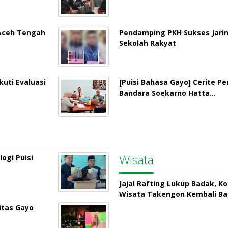
 Aceh Tengah
Pendamping PKH Sukses Jari
Sekolah Rakyat
uti Evaluasi
[Puisi Bahasa Gayo] Cerite P
Bandara Soekarno Hatta…
Wisata
ogi Puisi
Jajal Rafting Lukup Badak, K
Wisata Takengon Kembali B
itas Gayo