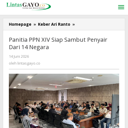
Lewati
ke
konten
Homepage
»
Keber Ari Ranto
»
Panitia
PPN
XIV
Panitia PPN XIV Siap Sambut Penyair
Siap
Dari 14 Negara
Sambut
Penyair
14 Juni 2026
oleh
Dari
lintasgayo.co
oleh
lintasgayo.co
14
Negara