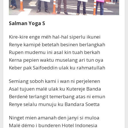
Kedatangan
Internasional
Salman Yoga S
Kire-kire enge méh hal-hal siperlu ikunei
Renye kamipé betetah besinen berlangkah
Rupen mudemu ini asal kin tuah berkah
Kerna pepien waktu muselang ari tun oya
Keber pak Saifoeddin ulak ku rahmatullah
Semiang soboh kami i wan ni perjelenen
Asal tujuen malé ulak ku Kutereje Banda
Berdené terlangit temerbang atas ni emun
Renye selalu munuju ku Bandara Soetta
Ninget mien amanah den janyi si muloa
Malé démo i bunderen Hotel Indonesia