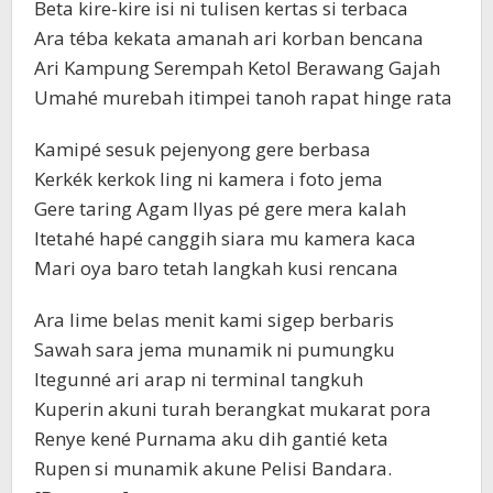
Beta kire-kire isi ni tulisen kertas si terbaca
Ara téba kekata amanah ari korban bencana
Ari Kampung Serempah Ketol Berawang Gajah
Umahé murebah itimpei tanoh rapat hinge rata
Kamipé sesuk pejenyong gere berbasa
Kerkék kerkok ling ni kamera i foto jema
Gere taring Agam Ilyas pé gere mera kalah
Itetahé hapé canggih siara mu kamera kaca
Mari oya baro tetah langkah kusi rencana
Ara lime belas menit kami sigep berbaris
Sawah sara jema munamik ni pumungku
Itegunné ari arap ni terminal tangkuh
Kuperin akuni turah berangkat mukarat pora
Renye kené Purnama aku dih gantié keta
Rupen si munamik akune Pelisi Bandara.