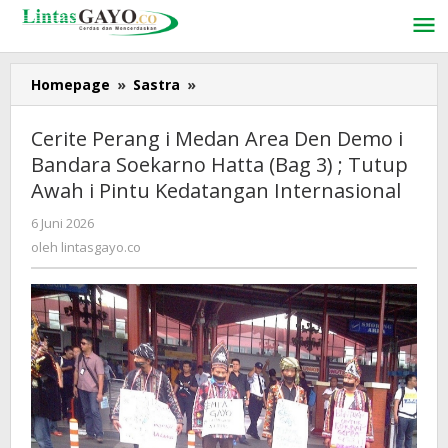
Lewati
ke
konten
Homepage
»
Sastra
»
Cerite
Perang
i
Cerite Perang i Medan Area Den Demo i
Medan
Bandara Soekarno Hatta (Bag 3) ; Tutup
Area
Awah i Pintu Kedatangan Internasional
Den
Demo
6 Juni 2026
oleh
i
lintasgayo.co
oleh
lintasgayo.co
Bandara
Soekarno
Hatta
(Bag
3)
;
Tutup
Awah
i
Pintu