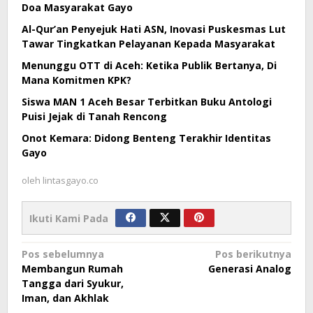
Doa Masyarakat Gayo
Al-Qur’an Penyejuk Hati ASN, Inovasi Puskesmas Lut
Tawar Tingkatkan Pelayanan Kepada Masyarakat
Menunggu OTT di Aceh: Ketika Publik Bertanya, Di
Mana Komitmen KPK?
Siswa MAN 1 Aceh Besar Terbitkan Buku Antologi
Puisi Jejak di Tanah Rencong
Onot Kemara: Didong Benteng Terakhir Identitas
Gayo
oleh
lintasgayo.co
Ikuti Kami Pada
Navigasi
Pos sebelumnya
Pos berikutnya
Membangun Rumah
Generasi Analog
pos
Tangga dari Syukur,
Iman, dan Akhlak