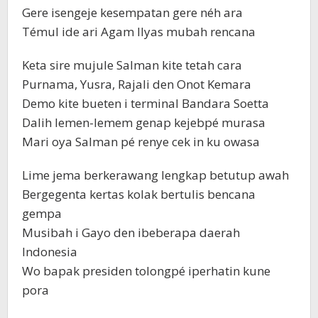
Gere isengeje kesempatan gere néh ara
Témul ide ari Agam Ilyas mubah rencana
Keta sire mujule Salman kite tetah cara
Purnama, Yusra, Rajali den Onot Kemara
Demo kite bueten i terminal Bandara Soetta
Dalih lemen-lemem genap kejebpé murasa
Mari oya Salman pé renye cek in ku owasa
Lime jema berkerawang lengkap betutup awah
Bergegenta kertas kolak bertulis bencana
gempa
Musibah i Gayo den ibeberapa daerah
Indonesia
Wo bapak presiden tolongpé iperhatin kune
pora