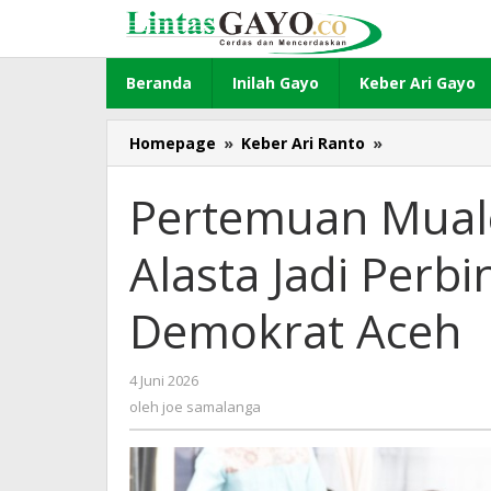
Lewati
ke
konten
Beranda
Inilah Gayo
Keber Ari Gayo
Homepage
»
Keber Ari Ranto
»
Pertemuan
Mualem
dan
Pertemuan Mual
Nurdiansyah
Alasta
Alasta Jadi Perb
Jadi
Perbincanga
Kader
Demokrat Aceh
Demokrat
Aceh
4 Juni 2026
oleh
joe
oleh
joe samalanga
samalanga