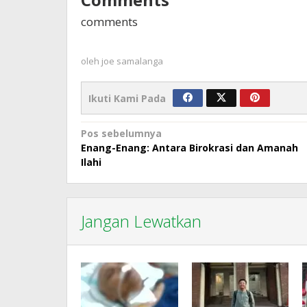
comments
oleh
joe samalanga
Ikuti Kami Pada
Navigasi
Pos sebelumnya
Enang-Enang: Antara Birokrasi dan Amanah
pos
Ilahi
Jangan Lewatkan