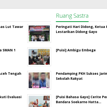
Ruang Sastra
mas Lut Tawar
Peringati Hari Didong, Ketu
Lestarikan Didong Gayo
la SMAN 1
[Puisi] Ambigu Embege
 Aceh Tengah
Pendamping PKH Sukses Jari
Sekolah Rakyat
uti Evaluasi
[Puisi Bahasa Gayo] Cerite P
Bandara Soekarno Hatta…