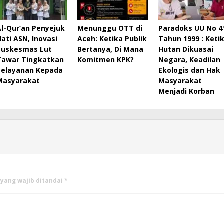
Al-Qur’an Penyejuk
Menunggu OTT di
Paradoks UU No 4
Hati ASN, Inovasi
Aceh: Ketika Publik
Tahun 1999 : Keti
Puskesmas Lut
Bertanya, Di Mana
Hutan Dikuasai
Tawar Tingkatkan
Komitmen KPK?
Negara, Keadilan
Pelayanan Kepada
Ekologis dan Hak
Masyarakat
Masyarakat
Menjadi Korban
 yang wajib ditandai
*