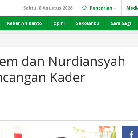
Sabtu, 8 Agustus 2026
Pencarian
Medi
Keber Ari Ranto
Opini
Sekolahku
Sara Sagi
em dan Nurdiansyah
incangan Kader
n