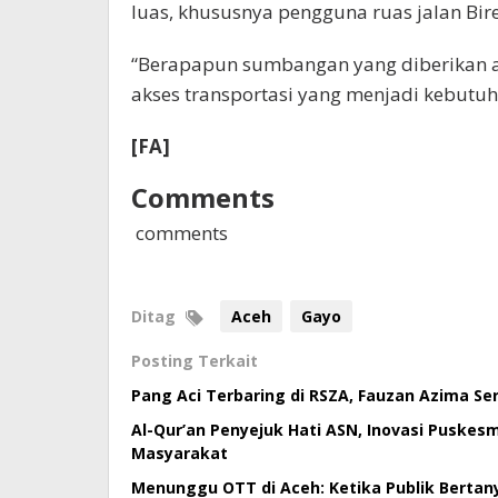
luas, khususnya pengguna ruas jalan B
“Berapapun sumbangan yang diberikan a
akses transportasi yang menjadi kebutuh
[FA]
Comments
comments
Ditag
Aceh
Gayo
Posting Terkait
Pang Aci Terbaring di RSZA, Fauzan Azima S
Al-Qur’an Penyejuk Hati ASN, Inovasi Puske
Masyarakat
Menunggu OTT di Aceh: Ketika Publik Bertan