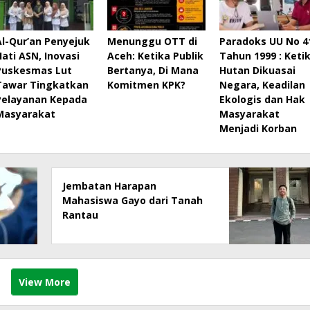
Al-Qur’an Penyejuk
Menunggu OTT di
Paradoks UU No 4
Hati ASN, Inovasi
Aceh: Ketika Publik
Tahun 1999 : Keti
Puskesmas Lut
Bertanya, Di Mana
Hutan Dikuasai
Tawar Tingkatkan
Komitmen KPK?
Negara, Keadilan
Pelayanan Kepada
Ekologis dan Hak
Masyarakat
Masyarakat
Menjadi Korban
Jembatan Harapan
Mahasiswa Gayo dari Tanah
Rantau
View More