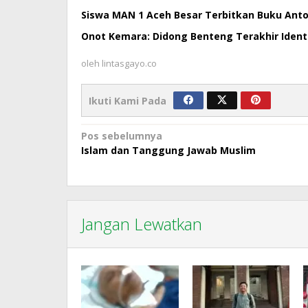
Siswa MAN 1 Aceh Besar Terbitkan Buku Antol
Onot Kemara: Didong Benteng Terakhir Ident
oleh
lintasgayo.co
Ikuti Kami Pada
Navigasi
Pos sebelumnya
Islam dan Tanggung Jawab Muslim
pos
Jangan Lewatkan