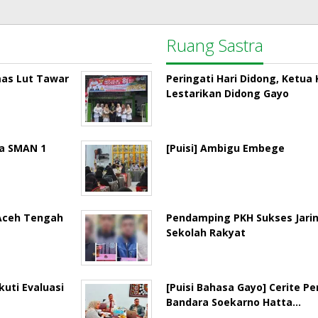
Ruang Sastra
mas Lut Tawar
Peringati Hari Didong, Ketu
Lestarikan Didong Gayo
la SMAN 1
[Puisi] Ambigu Embege
 Aceh Tengah
Pendamping PKH Sukses Jari
Sekolah Rakyat
uti Evaluasi
[Puisi Bahasa Gayo] Cerite P
Bandara Soekarno Hatta…