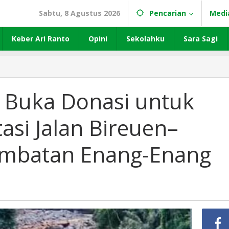
Sabtu, 8 Agustus 2026
Pencarian
Medi
Keber Ari Ranto
Opini
Sekolahku
Sara Sagi
 Buka Donasi untuk
asi Jalan Bireuen–
embatan Enang-Enang