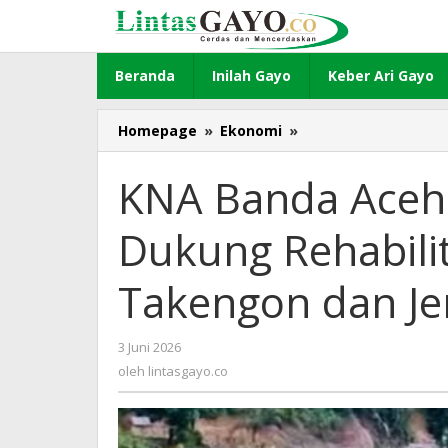
Lewati
ke
konten
Beranda
Inilah Gayo
Keber Ari Gayo
Homepage
»
Ekonomi
»
KNA
Banda
Aceh
KNA Banda Aceh
Buka
Donasi
Dukung Rehabilit
untuk
Dukung
Rehabilitasi
Takengon dan J
Jalan
Bireuen–
Takengon
3 Juni 2026
oleh
dan
lintasgayo.co
oleh
lintasgayo.co
Jembatan
Enang-
Enang