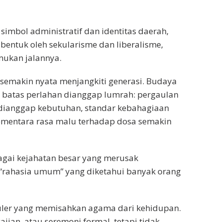
 simbol administratif dan identitas daerah,
bentuk oleh sekularisme dan liberalisme,
ukan jalannya.
n semakin nyata menjangkiti generasi. Budaya
 batas perlahan dianggap lumrah: pergaulan
 dianggap kebutuhan, standar kebahagiaan
ementara rasa malu terhadap dosa semakin
bagai kejahatan besar yang merusak
“rahasia umum” yang diketahui banyak orang
kuler yang memisahkan agama dari kehidupan.
jian, atau seremoni formal, tetapi tidak