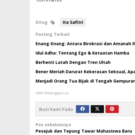
Ditag
Ita Safitri
Posting Terkait
Enang-Enang: Antara Birokrasi dan Amanah Il
Idul Adha: Tentang Ego & Ketaatan Hamba
Berhenti Latah Dengan Tren Ultah
Bener Meriah Darurat Kekerasan Seksual, Apa
Menjadi Orang Tua Bijak di Tengah Gempura
oleh
lintasgayo.co
Ikuti Kami Pada
Navigasi
Pos sebelumnya
Pesejuk dan Tepung Tawar Mahasiswa Baru
pos