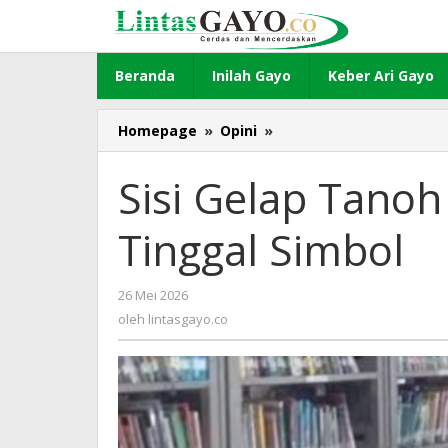
Lewati
ke
konten
Beranda
Inilah Gayo
Keber Ari Gayo
Homepage
»
Opini
»
Sisi
Gelap
Tanoh
Sisi Gelap Tanoh
Gayo:
Ketika
Tinggal Simbol
Syariat
Tinggal
Simbol
26 Mei 2026
oleh
lintasgayo.co
oleh
lintasgayo.co