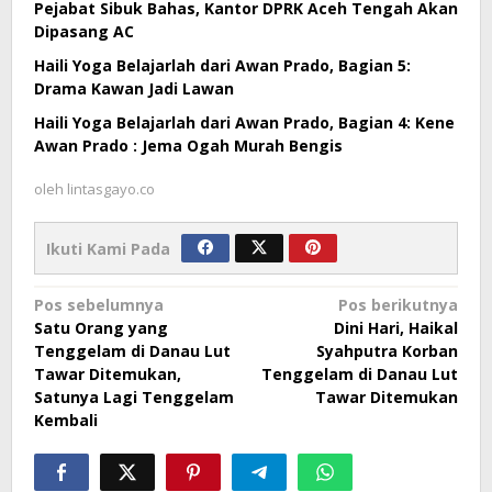
Pejabat Sibuk Bahas, Kantor DPRK Aceh Tengah Akan
Dipasang AC
Haili Yoga Belajarlah dari Awan Prado, Bagian 5:
Drama Kawan Jadi Lawan
Haili Yoga Belajarlah dari Awan Prado, Bagian 4: Kene
Awan Prado : Jema Ogah Murah Bengis
oleh
lintasgayo.co
Ikuti Kami Pada
Navigasi
Pos sebelumnya
Pos berikutnya
Satu Orang yang
Dini Hari, Haikal
pos
Tenggelam di Danau Lut
Syahputra Korban
Tawar Ditemukan,
Tenggelam di Danau Lut
Satunya Lagi Tenggelam
Tawar Ditemukan
Kembali