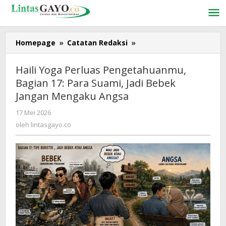
Lewati
ke
konten
Homepage
»
Catatan Redaksi
»
Haili
Yoga
Perluas
Haili Yoga Perluas Pengetahuanmu,
Pengetahuanmu,
Bagian 17: Para Suami, Jadi Bebek
Bagian
Jangan Mengaku Angsa
17:
Para
17 Mei 2026
oleh
Suami,
lintasgayo.co
oleh
lintasgayo.co
Jadi
Bebek
Jangan
Mengaku
Angsa