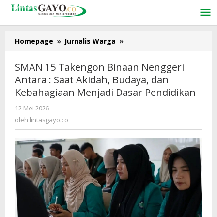
Lewati
ke
konten
Homepage
»
Jurnalis Warga
»
SMAN
15
Takengon
SMAN 15 Takengon Binaan Nenggeri
Binaan
Antara : Saat Akidah, Budaya, dan
Nenggeri
Kebahagiaan Menjadi Dasar Pendidikan
Antara
:
12 Mei 2026
oleh
Saat
lintasgayo.co
oleh
lintasgayo.co
Akidah,
Budaya,
dan
Kebahagiaan
Menjadi
Dasar
Pendidikan