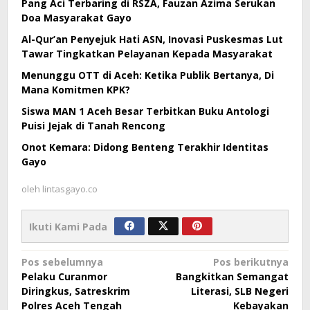
Pang Aci Terbaring di RSZA, Fauzan Azima Serukan
Doa Masyarakat Gayo
Al-Qur’an Penyejuk Hati ASN, Inovasi Puskesmas Lut
Tawar Tingkatkan Pelayanan Kepada Masyarakat
Menunggu OTT di Aceh: Ketika Publik Bertanya, Di
Mana Komitmen KPK?
Siswa MAN 1 Aceh Besar Terbitkan Buku Antologi
Puisi Jejak di Tanah Rencong
Onot Kemara: Didong Benteng Terakhir Identitas
Gayo
oleh
lintasgayo.co
Ikuti Kami Pada
Navigasi
Pos sebelumnya
Pos berikutnya
Pelaku Curanmor
Bangkitkan Semangat
pos
Diringkus, Satreskrim
Literasi, SLB Negeri
Polres Aceh Tengah
Kebayakan