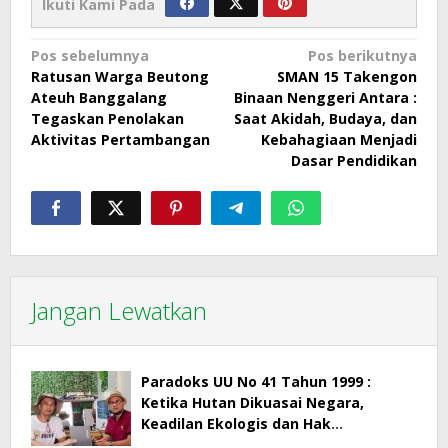
Ikuti Kami Pada
Navigasi
Pos sebelumnya
Pos berikutnya
Ratusan Warga Beutong
SMAN 15 Takengon
pos
Ateuh Banggalang
Binaan Nenggeri Antara :
Tegaskan Penolakan
Saat Akidah, Budaya, dan
Aktivitas Pertambangan
Kebahagiaan Menjadi
Dasar Pendidikan
Jangan Lewatkan
Paradoks UU No 41 Tahun 1999 :
Ketika Hutan Dikuasai Negara,
Keadilan Ekologis dan Hak
Masyarakat Menjadi Korban