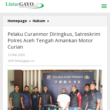
Lewati
ke
konten
Homepage
»
Hukum
»
Pelaku
Curanmor
Diringkus,
Pelaku Curanmor Diringkus, Satreskrim
Satreskrim
Polres Aceh Tengah Amankan Motor
Polres
Curian
Aceh
Tengah
12 Mei 2026
oleh
Amankan
lintasgayo.co
oleh
lintasgayo.co
Motor
Curian