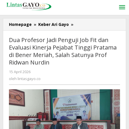
Lewati
ke
konten
Homepage
»
Keber Ari Gayo
»
Dua
Profesor
Jadi
Dua Profesor Jadi Penguji Job Fit dan
Penguji
Evaluasi Kinerja Pejabat Tinggi Pratama
Job
di Bener Meriah, Salah Satunya Prof
Fit
dan
Ridwan Nurdin
Evaluasi
15 April 2026
oleh
Kinerja
lintasgayo.co
oleh
lintasgayo.co
Pejabat
Tinggi
Pratama
di
Bener
Meriah,
Salah
Satunya
Prof