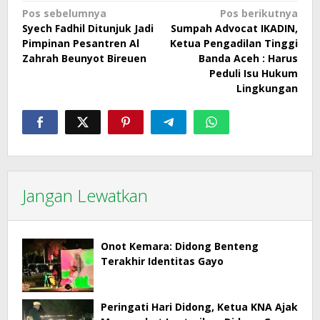
Navigasi
Pos sebelumnya
Pos berikutnya
Syech Fadhil Ditunjuk Jadi
Sumpah Advocat IKADIN,
pos
Pimpinan Pesantren Al
Ketua Pengadilan Tinggi
Zahrah Beunyot Bireuen
Banda Aceh : Harus
Peduli Isu Hukum
Lingkungan
Jangan Lewatkan
Onot Kemara: Didong Benteng
Terakhir Identitas Gayo
Peringati Hari Didong, Ketua KNA Ajak