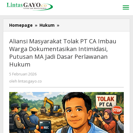
Lewati
ke
konten
Homepage
»
Hukum
»
Aliansi
Masyarakat
Tolak
Aliansi Masyarakat Tolak PT CA Imbau
PT
Warga Dokumentasikan Intimidasi,
CA
Putusan MA Jadi Dasar Perlawanan
Imbau
Warga
Hukum
Dokumentasikan
5 Februari 2026
oleh
Intimidasi,
lintasgayo.co
oleh
lintasgayo.co
Putusan
MA
Jadi
Dasar
Perlawanan
Hukum