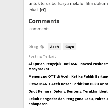
untuk terus berkarya melalui film dokume
lokal.
[ri]
Comments
comments
Ditag
Aceh
Gayo
Posting Terkait
Al-Qur’an Penyejuk Hati ASN, Inovasi Puske
Masyarakat
Menunggu OTT di Aceh: Ketika Publik Bertan
Siswa MAN 1 Aceh Besar Terbitkan Buku Antol
Onot Kemara: Didong Benteng Terakhir Ident
Bekuk Pengedar dan Pengguna Sabu, Polres 
Kabupaten