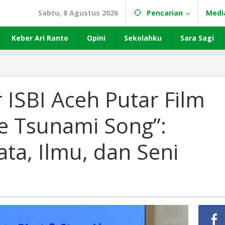
Sabtu, 8 Agustus 2026
Pencarian
Medi
Keber Ari Ranto
Opini
Sekolahku
Sara Sagi
r ISBI Aceh Putar Film
e Tsunami Song”:
ta, Ilmu, dan Seni
ni