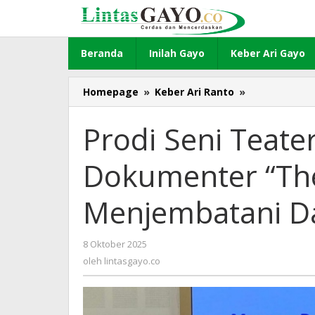
Lewati
ke
konten
Beranda
Inilah Gayo
Keber Ari Gayo
Homepage
»
Keber Ari Ranto
»
Prodi
Seni
Teater
Prodi Seni Teate
ISBI
Aceh
Dokumenter “Th
Putar
Film
Dokumenter
Menjembatani Da
“The
Tsunami
Song”:
8 Oktober 2025
oleh
Menjembata
lintasgayo.co
oleh
lintasgayo.co
Data,
Ilmu,
dan
Seni