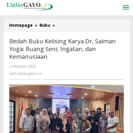
Lewati
ke
konten
Homepage
»
Buku
»
Bedah
Buku
Kelising
Bedah Buku Kelising Karya Dr. Salman
Karya
Yoga: Ruang Seni, Ingatan, dan
Dr.
Kemanusiaan
Salman
Yoga:
2 Oktober 2025
oleh
Ruang
lintasgayo.co
oleh
lintasgayo.co
Seni,
Ingatan,
dan
Kemanusiaan