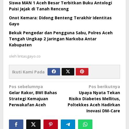
Siswa MAN 1 Aceh Besar Terbitkan Buku Antologi
Puisi Jejak di Tanah Rencong
Onot Kemara: Didong Benteng Terakhir Identitas
Gayo
Bekuk Pengedar dan Pengguna Sabu, Polres Aceh
Tengah Ungkap 2 Jaringan Narkoba Antar
Kabupaten
oleh
lintasgayo.co
Ikuti Kami Pada
Navigasi
Pos sebelumnya
Pos berikutnya
Gelar Rakor, BWI Bahas
Upaya Nyata Tekan
pos
Strategi Kemajuan
Risiko Diabetes Mellitus,
Perwakafan Aceh
Poltekkes Aceh Hadirkan
Inovasi DM-Care