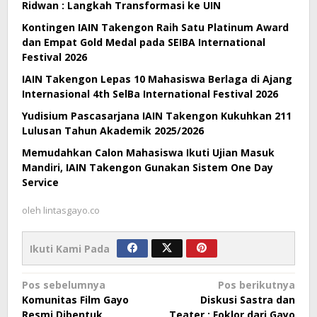
Ridwan : Langkah Transformasi ke UIN
Kontingen IAIN Takengon Raih Satu Platinum Award
dan Empat Gold Medal pada SEIBA International
Festival 2026
IAIN Takengon Lepas 10 Mahasiswa Berlaga di Ajang
Internasional 4th SelBa International Festival 2026
Yudisium Pascasarjana IAIN Takengon Kukuhkan 211
Lulusan Tahun Akademik 2025/2026
Memudahkan Calon Mahasiswa Ikuti Ujian Masuk
Mandiri, IAIN Takengon Gunakan Sistem One Day
Service
oleh
lintasgayo.co
Ikuti Kami Pada
Navigasi
Pos sebelumnya
Pos berikutnya
Komunitas Film Gayo
Diskusi Sastra dan
pos
Resmi Dibentuk
Teater : Foklor dari Gayo