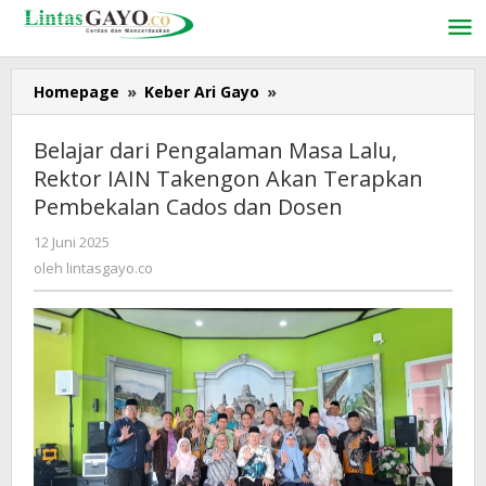
Lewati
ke
konten
Homepage
»
Keber Ari Gayo
»
Belajar
dari
Pengalaman
Belajar dari Pengalaman Masa Lalu,
Masa
Rektor IAIN Takengon Akan Terapkan
Lalu,
Pembekalan Cados dan Dosen
Rektor
IAIN
12 Juni 2025
oleh
Takengon
lintasgayo.co
oleh
lintasgayo.co
Akan
Terapkan
Pembekalan
Cados
dan
Dosen