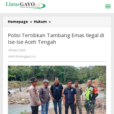
Lewati
ke
konten
Homepage
»
Hukum
»
Polisi
Tertibkan
Tambang
Polisi Tertibkan Tambang Emas Ilegal di
Emas
Ise-Ise Aceh Tengah
Ilegal
di
18 Mei 2025
oleh
Ise-
lintasgayo.co
oleh
lintasgayo.co
Ise
Aceh
Tengah