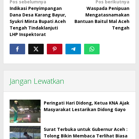
Navigasi
Pos sebelumnya
Pos berikutnya
Indikasi Penyimpangan
Waspada Penipuan
pos
Dana Desa Karang Bayur,
Mengatasnamakan
Syukri Minta Bupati Aceh
Bantuan Baitul Mal Aceh
Tengah Tindaklanjuti
Tengah
LHP Inspektorat
Jangan Lewatkan
Peringati Hari Didong, Ketua KNA Ajak
Masyarakat Lestarikan Didong Gayo
Surat Terbuka untuk Gubernur Aceh :
Tolong Bikin Membaca Terlihat Biasa