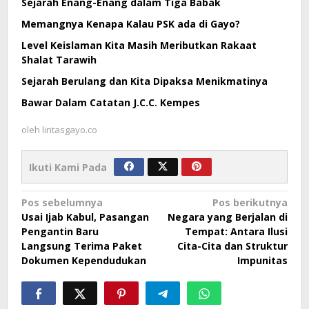
Sejarah Enang-Enang dalam Tiga Babak
Memangnya Kenapa Kalau PSK ada di Gayo?
Level Keislaman Kita Masih Meributkan Rakaat
Shalat Tarawih
Sejarah Berulang dan Kita Dipaksa Menikmatinya
Bawar Dalam Catatan J.C.C. Kempes
oleh
lintasgayo.co
Ikuti Kami Pada
Navigasi
Pos sebelumnya
Pos berikutnya
Usai Ijab Kabul, Pasangan
Negara yang Berjalan di
pos
Pengantin Baru
Tempat: Antara Ilusi
Langsung Terima Paket
Cita-Cita dan Struktur
Dokumen Kependudukan
Impunitas