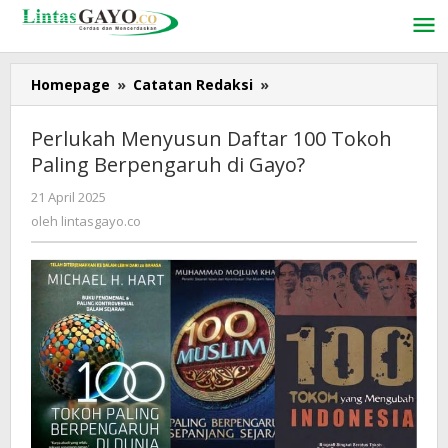
Lewati
ke
konten
Homepage
»
Catatan Redaksi
»
Perlukah
Menyusun
Daftar
Perlukah Menyusun Daftar 100 Tokoh
100
Paling Berpengaruh di Gayo?
Tokoh
Paling
21 April 2025
oleh
Berpengaruh
lintasgayo.co
oleh
lintasgayo.co
di
Gayo?