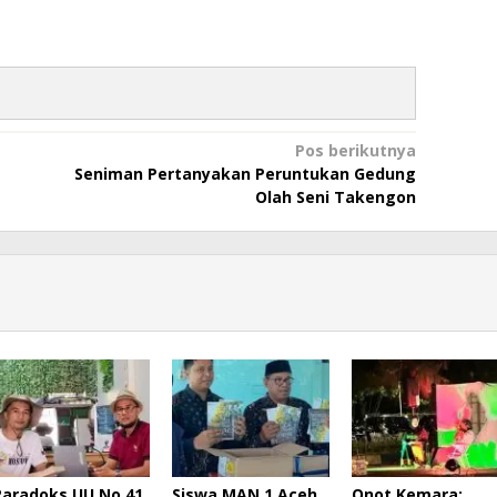
Pos berikutnya
Seniman Pertanyakan Peruntukan Gedung
Olah Seni Takengon
Paradoks UU No 41
Siswa MAN 1 Aceh
Onot Kemara: