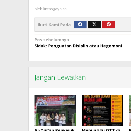
oleh
lintasgayo.co
Ikuti Kami Pada
Navigasi
Pos sebelumnya
Sidak: Penguatan Disiplin atau Hegemoni
pos
Jangan Lewatkan
Al-Qur’an Penyejuk
Menunggu OTT di