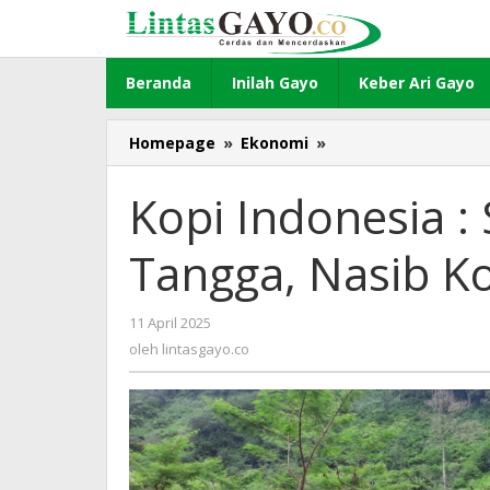
Lewati
ke
konten
Beranda
Inilah Gayo
Keber Ari Gayo
Homepage
»
Ekonomi
»
Kopi
Indonesia
:
Kopi Indonesia :
Sudah
Jatuh
Tangga, Nasib K
Tertimpa
Tangga,
Nasib
11 April 2025
oleh
Kopi
lintasgayo.co
oleh
lintasgayo.co
Gayo?