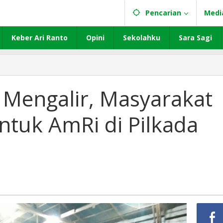
Pencarian
Medi
Keber Ari Ranto
Opini
Sekolahku
Sara Sagi
Mengalir, Masyarakat
untuk AmRi di Pilkada