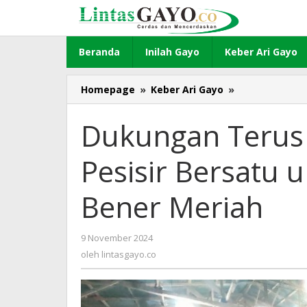
Lewati
ke
konten
Beranda
Inilah Gayo
Keber Ari Gayo
Homepage
»
Keber Ari Gayo
»
Dukungan
Terus
Mengalir,
Dukungan Terus 
Masyarakat
Pesisir
Pesisir Bersatu 
Bersatu
untuk
AmRi
Bener Meriah
di
Pilkada
Bener
9 November 2024
oleh
Meriah
lintasgayo.co
oleh
lintasgayo.co