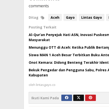
comments
Ditag
Aceh
Gayo
Lintas Gayo
Posting Terkait
Al-Qur’an Penyejuk Hati ASN, Inovasi Puske
Masyarakat
Menunggu OTT di Aceh: Ketika Publik Bertan
Siswa MAN 1 Aceh Besar Terbitkan Buku Antol
Onot Kemara: Didong Benteng Terakhir Ident
Bekuk Pengedar dan Pengguna Sabu, Polres 
Kabupaten
oleh
lintasgayo.co
Ikuti Kami Pada