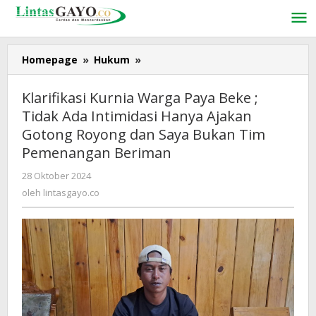
Lewati
ke
konten
Homepage
»
Hukum
»
Klarifikasi
Kurnia
Warga
Klarifikasi Kurnia Warga Paya Beke ;
Paya
Tidak Ada Intimidasi Hanya Ajakan
Beke
Gotong Royong dan Saya Bukan Tim
;
Tidak
Pemenangan Beriman
Ada
28 Oktober 2024
oleh
Intimidasi
lintasgayo.co
oleh
lintasgayo.co
Hanya
Ajakan
Gotong
Royong
dan
Saya
Bukan
Tim
Pemenangan