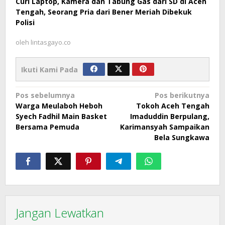
Curi Laptop, Kamera dan Tabung Gas dari SD di Aceh
Tengah, Seorang Pria dari Bener Meriah Dibekuk
Polisi
oleh
lintasgayo.co
Ikuti Kami Pada
Navigasi
Pos sebelumnya
Pos berikutnya
Warga Meulaboh Heboh
Tokoh Aceh Tengah
pos
Syech Fadhil Main Basket
Imaduddin Berpulang,
Bersama Pemuda
Karimansyah Sampaikan
Bela Sungkawa
Jangan Lewatkan