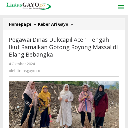
Lewati
ke
konten
Homepage
»
Keber Ari Gayo
»
Pegawai
Dinas
Dukcapil
Pegawai Dinas Dukcapil Aceh Tengah
Aceh
Ikut Ramaikan Gotong Royong Massal di
Tengah
Blang Bebangka
Ikut
Ramaikan
4 Oktober 2024
oleh
Gotong
lintasgayo.co
oleh
lintasgayo.co
Royong
Massal
di
Blang
Bebangka