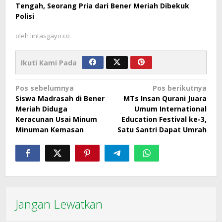
Tengah, Seorang Pria dari Bener Meriah Dibekuk
Polisi
oleh
lintasgayo.co
Ikuti Kami Pada
Navigasi
Pos sebelumnya
Pos berikutnya
Siswa Madrasah di Bener
MTs Insan Qurani Juara
pos
Meriah Diduga
Umum International
Keracunan Usai Minum
Education Festival ke-3,
Minuman Kemasan
Satu Santri Dapat Umrah
Jangan Lewatkan