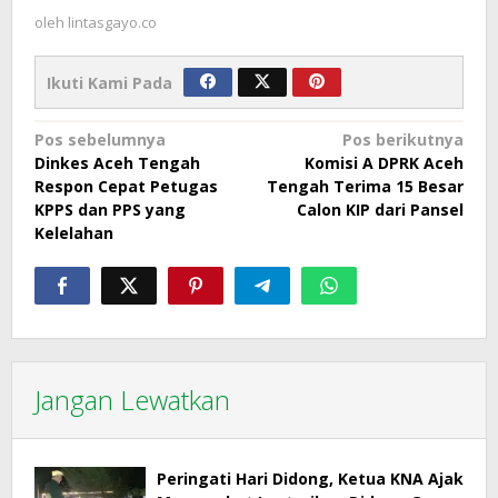
oleh
lintasgayo.co
Ikuti Kami Pada
Navigasi
Pos sebelumnya
Pos berikutnya
Dinkes Aceh Tengah
Komisi A DPRK Aceh
pos
Respon Cepat Petugas
Tengah Terima 15 Besar
KPPS dan PPS yang
Calon KIP dari Pansel
Kelelahan
Jangan Lewatkan
Peringati Hari Didong, Ketua KNA Ajak