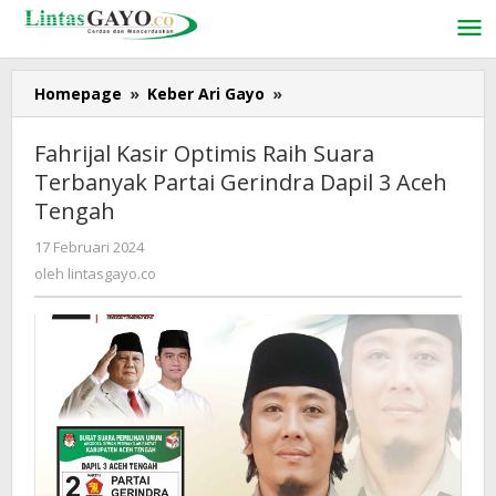
Lewati
ke
konten
Homepage
»
Keber Ari Gayo
»
Fahrijal
Kasir
Optimis
Fahrijal Kasir Optimis Raih Suara
Raih
Terbanyak Partai Gerindra Dapil 3 Aceh
Suara
Tengah
Terbanyak
Partai
17 Februari 2024
oleh
Gerindra
lintasgayo.co
oleh
lintasgayo.co
Dapil
3
Aceh
Tengah