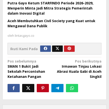
Putra Gayo Ketum STARFINDO Periode 2026-2029,
Menperin Minta Jadi Mitra Strategis Pemerintah
dalam Inovasi Digital
Aceh Membutuhkan Civil Society yang Kuat untuk
Mengawal Dana Publik
oleh
lintasgayo.co
Ikuti Kami Pada
Navigasi
Pos sebelumnya
Pos berikutnya
SMAN 1 Bukit Jadi
Irmawan Tinjau Lokasi
pos
Sekolah Percontohan
Abrasi Kuala Gabi di Aceh
Ketahanan Pangan
Singkil