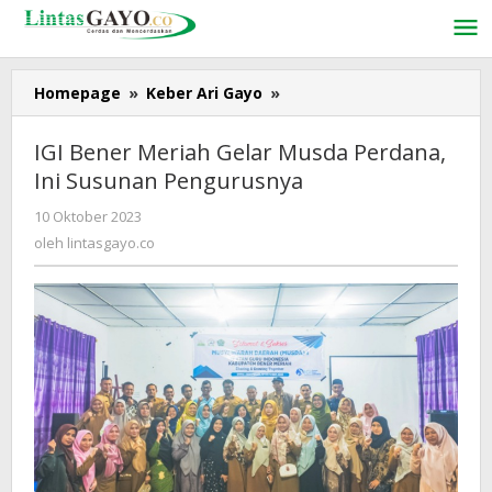
Lewati
ke
konten
Homepage
»
Keber Ari Gayo
»
IGI
Bener
Meriah
IGI Bener Meriah Gelar Musda Perdana,
Gelar
Ini Susunan Pengurusnya
Musda
Perdana,
10 Oktober 2023
oleh
Ini
lintasgayo.co
oleh
lintasgayo.co
Susunan
Pengurusnya