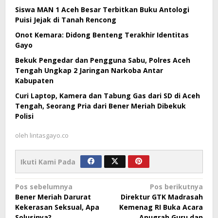
Siswa MAN 1 Aceh Besar Terbitkan Buku Antologi
Puisi Jejak di Tanah Rencong
Onot Kemara: Didong Benteng Terakhir Identitas
Gayo
Bekuk Pengedar dan Pengguna Sabu, Polres Aceh
Tengah Ungkap 2 Jaringan Narkoba Antar
Kabupaten
Curi Laptop, Kamera dan Tabung Gas dari SD di Aceh
Tengah, Seorang Pria dari Bener Meriah Dibekuk
Polisi
oleh
lintasgayo.co
Ikuti Kami Pada
Navigasi
Pos sebelumnya
Pos berikutnya
Bener Meriah Darurat
Direktur GTK Madrasah
pos
Kekerasan Seksual, Apa
Kemenag RI Buka Acara
Solusinya?
Anugrah Guru dan