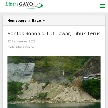
Lewati
ke
konten
Homepage
»
Bage
»
Bontok
Ronon
di
Bontok Ronon di Lut Tawar, Tibuk Terus
Lut
Tawar,
22 September 2023
oleh
Tibuk
lintasgayo.co
oleh
lintasgayo.co
Terus