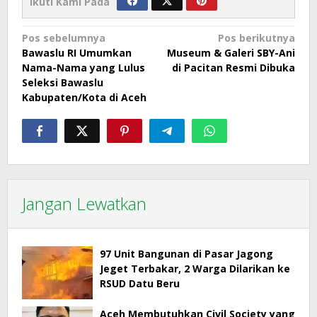
Ikuti Kami Pada
Navigasi
Pos sebelumnya
Pos berikutnya
Bawaslu RI Umumkan
Museum & Galeri SBY-Ani
pos
Nama-Nama yang Lulus
di Pacitan Resmi Dibuka
Seleksi Bawaslu
Kabupaten/Kota di Aceh
Jangan Lewatkan
97 Unit Bangunan di Pasar Jagong
Jeget Terbakar, 2 Warga Dilarikan ke
RSUD Datu Beru
Aceh Membutuhkan Civil Society yang