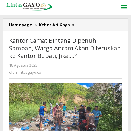
Lewati
ke
konten
Homepage
»
Keber Ari Gayo
»
Kantor
Camat
Bintang
Kantor Camat Bintang Dipenuhi
Dipenuhi
Sampah, Warga Ancam Akan Diteruskan
Sampah,
ke Kantor Bupati, Jika….?
Warga
Ancam
18 Agustus 2023
oleh
Akan
lintasgayo.co
oleh
lintasgayo.co
Diteruskan
ke
Kantor
Bupati,
Jika....?