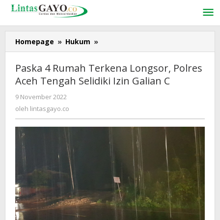
Lewati
ke
konten
Homepage
»
Hukum
»
Paska
4
Rumah
Paska 4 Rumah Terkena Longsor, Polres
Terkena
Aceh Tengah Selidiki Izin Galian C
Longsor,
Polres
9 November 2022
oleh
Aceh
lintasgayo.co
oleh
lintasgayo.co
Tengah
Selidiki
Izin
Galian
C