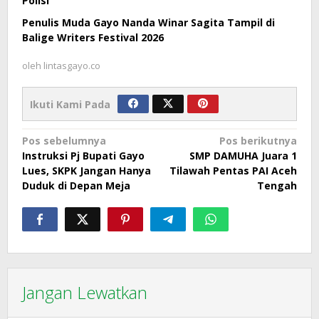
Polisi
Penulis Muda Gayo Nanda Winar Sagita Tampil di
Balige Writers Festival 2026
oleh
lintasgayo.co
Ikuti Kami Pada
Navigasi
Pos sebelumnya
Pos berikutnya
Instruksi Pj Bupati Gayo
SMP DAMUHA Juara 1
pos
Lues, SKPK Jangan Hanya
Tilawah Pentas PAI Aceh
Duduk di Depan Meja
Tengah
Jangan Lewatkan