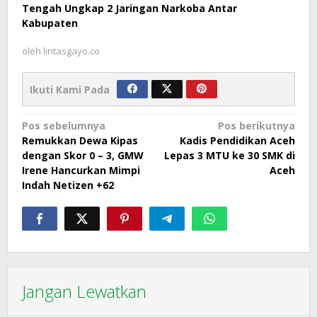
Tengah Ungkap 2 Jaringan Narkoba Antar
Kabupaten
oleh
lintasgayo.co
Ikuti Kami Pada
Navigasi
Pos sebelumnya
Pos berikutnya
Remukkan Dewa Kipas
Kadis Pendidikan Aceh
pos
dengan Skor 0 – 3, GMW
Lepas 3 MTU ke 30 SMK di
Irene Hancurkan Mimpi
Aceh
Indah Netizen +62
Jangan Lewatkan