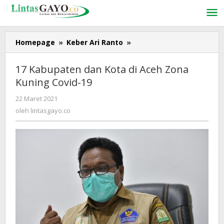
Lewati
ke
konten
Homepage
»
Keber Ari Ranto
»
17
Kabupaten
dan
17 Kabupaten dan Kota di Aceh Zona
Kota
Kuning Covid-19
di
Aceh
22 Maret 2021
oleh
Zona
lintasgayo.co
oleh
lintasgayo.co
Kuning
Covid-
19