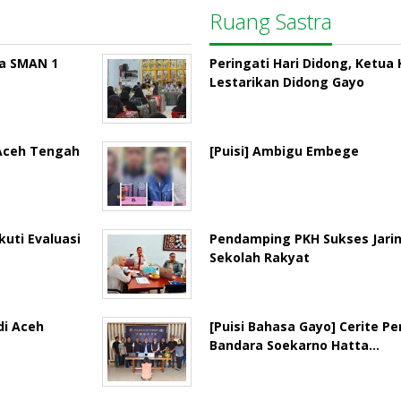
Ruang Sastra
la SMAN 1
Peringati Hari Didong, Ketu
Lestarikan Didong Gayo
 Aceh Tengah
[Puisi] Ambigu Embege
uti Evaluasi
Pendamping PKH Sukses Jari
Sekolah Rakyat
di Aceh
[Puisi Bahasa Gayo] Cerite P
Bandara Soekarno Hatta…