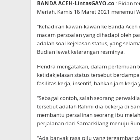
BANDA ACEH-LintasGAYO.co
: Bidan t
Meriah, Kamis 18 Maret 2021 menemui Wa
“Kehadiran kawan-kawan ke Banda Aceh
macam persoalan yang dihadapi oleh par
adalah soal kejelasan status, yang selama 
Budian lewat keterangan resminya.
Hendra mengatakan, dalam pertemuan t
ketidakjelasan status tersebut berdam
fasilitas kerja, insentif, bahkan jam kerja
“Sebagai contoh, salah seorang perwaki
tersebut adalah Rahmi dia bekerja di Sa
membantu persalinan seorang ibu melahi
perjalanan dari Samarkilang menuju Ruma
“Ada banyak rasa pilu yang tergambar da