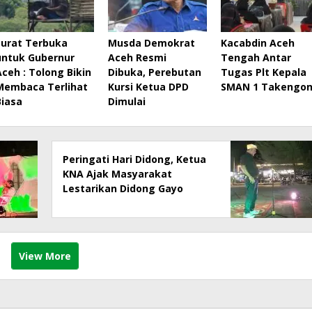
Surat Terbuka
Musda Demokrat
Kacabdin Aceh
untuk Gubernur
Aceh Resmi
Tengah Antar
Aceh : Tolong Bikin
Dibuka, Perebutan
Tugas Plt Kepala
Membaca Terlihat
Kursi Ketua DPD
SMAN 1 Takengo
Biasa
Dimulai
Peringati Hari Didong, Ketua
KNA Ajak Masyarakat
Lestarikan Didong Gayo
View More