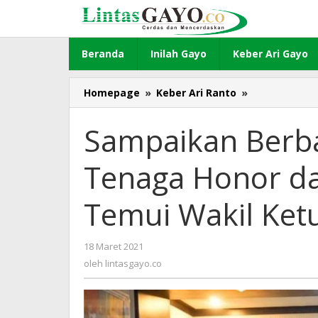
Lewati
ke
konten
Beranda
Inilah Gayo
Keber Ari Gayo
Homepage
»
Keber Ari Ranto
»
Sampaikan
Berbagai
Persoalan,
Sampaikan Berba
Bidan
Tenaga
Tenaga Honor da
Honor
dan
Bakti
Temui Wakil Ket
Bener
Meriah
Temui
18 Maret 2021
oleh
Wakil
lintasgayo.co
oleh
lintasgayo.co
Ketua
DPRA