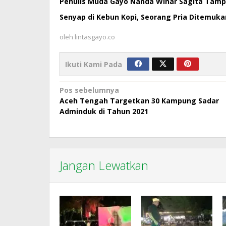
Penulis Muda Gayo Nanda Winar Sagita Tampil 
Senyap di Kebun Kopi, Seorang Pria Ditemuk
oleh
lintasgayo.co
Ikuti Kami Pada
Navigasi
Pos sebelumnya
Aceh Tengah Targetkan 30 Kampung Sadar
pos
Adminduk di Tahun 2021
Jangan Lewatkan