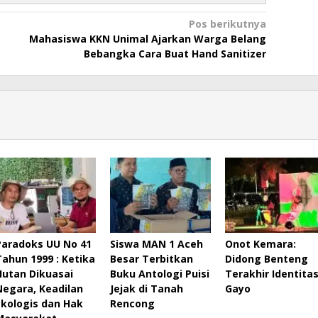
Pos berikutnya
Mahasiswa KKN Unimal Ajarkan Warga Belang
Bebangka Cara Buat Hand Sanitizer
Paradoks UU No 41
Siswa MAN 1 Aceh
Onot Kemara:
Tahun 1999 : Ketika
Besar Terbitkan
Didong Benteng
Hutan Dikuasai
Buku Antologi Puisi
Terakhir Identita
Negara, Keadilan
Jejak di Tanah
Gayo
Ekologis dan Hak
Rencong