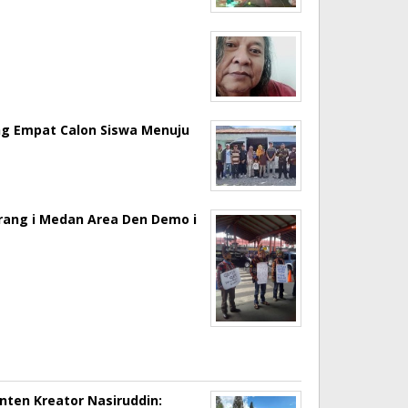
ng Empat Calon Siswa Menuju
erang i Medan Area Den Demo i
onten Kreator Nasiruddin: