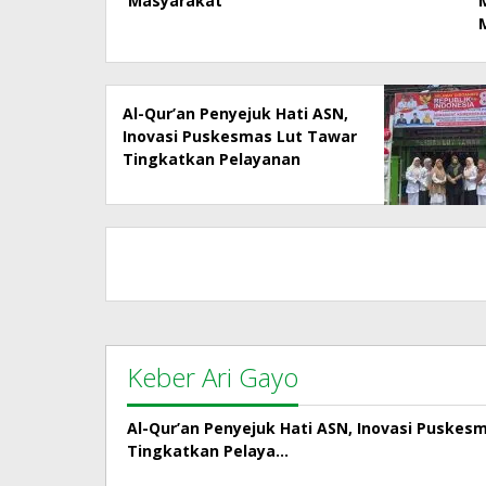
Masyarakat
Al-Qur’an Penyejuk Hati ASN,
Inovasi Puskesmas Lut Tawar
Tingkatkan Pelayanan
Kepada Masyarakat
Keber Ari Gayo
Al-Qur’an Penyejuk Hati ASN, Inovasi Puskes
Tingkatkan Pelaya…