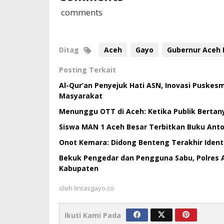
comments
Ditag
Aceh
Gayo
Gubernur Aceh 
Posting Terkait
Al-Qur’an Penyejuk Hati ASN, Inovasi Puske
Masyarakat
Menunggu OTT di Aceh: Ketika Publik Bertan
Siswa MAN 1 Aceh Besar Terbitkan Buku Antol
Onot Kemara: Didong Benteng Terakhir Ident
Bekuk Pengedar dan Pengguna Sabu, Polres 
Kabupaten
oleh
lintasgayo.co
Ikuti Kami Pada