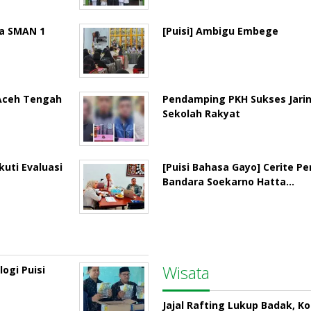
la SMAN 1
[Puisi] Ambigu Embege
 Aceh Tengah
Pendamping PKH Sukses Jari
Sekolah Rakyat
uti Evaluasi
[Puisi Bahasa Gayo] Cerite P
Bandara Soekarno Hatta…
Wisata
ogi Puisi
Jajal Rafting Lukup Badak, K