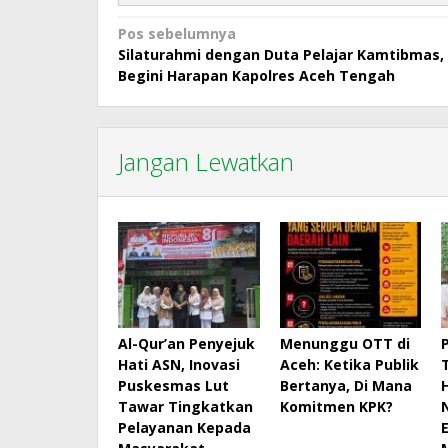
Navigasi
Pos sebelumnya
Silaturahmi dengan Duta Pelajar Kamtibmas,
pos
Begini Harapan Kapolres Aceh Tengah
Jangan Lewatkan
Al-Qur’an Penyejuk
Menunggu OTT di
Hati ASN, Inovasi
Aceh: Ketika Publik
Puskesmas Lut
Bertanya, Di Mana
Tawar Tingkatkan
Komitmen KPK?
Pelayanan Kepada