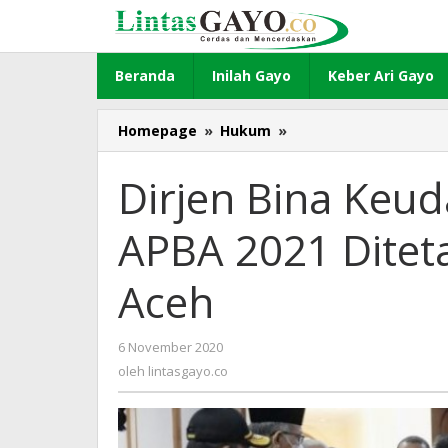
Lewati
ke
konten
Beranda
Inilah Gayo
Keber Ari Gayo
Homepage
»
Hukum
»
Dirjen
Bina
Keuda
Dirjen Bina Keu
Kemendagri
Minta
APBA 2021 Dite
APBA
2021
Ditetapkan
Aceh
Dengan
Qanun
Aceh
6 November 2020
oleh
lintasgayo.co
oleh
lintasgayo.co